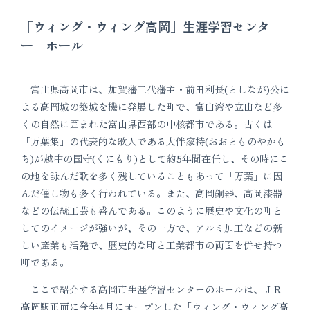
「ウィング・ウィング高岡」生涯学習センタ
ー ホール
富山県高岡市は、加賀藩二代藩主・前田利長(としなが)公に
よる高岡城の築城を機に発展した町で、富山湾や立山など多
くの自然に囲まれた富山県西部の中核都市である。古くは
「万葉集」の代表的な歌人である大伴家持(おおとものやかも
ち)が越中の国守(くにもり)として約5年間在任し、その時にこ
の地を詠んだ歌を多く残していることもあって「万葉」に因
んだ催し物も多く行われている。また、高岡銅器、高岡漆器
などの伝統工芸も盛んである。このように歴史や文化の町と
してのイメージが強いが、その一方で、アルミ加工などの新
しい産業も活発で、歴史的な町と工業都市の両面を併せ持つ
町である。
ここで紹介する高岡市生涯学習センターのホールは、ＪＲ
高岡駅正面に今年4月にオープンした「ウィング・ウィング高