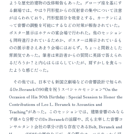
ような歴史的建物の改修報告もあった。グローブ座を基にす
る劇場では、やはり円形壁からの反射音の集中について注意
がはらわれており、円形壁部分を吸音とする、カーテンによ
って音響の調整を可能にするなどの対策が報告されていた。
ポスター展示はホテルの宴会場で行われた。他のセッション
も同時進行されているためか、ポスターは掲示されているも
のの展示者さえあまり会場にはおらず、ちょっと閑散とした
雰囲気であった。筆者は来訪者からの質問に英語で答えられ
るだろうか？と内心はらはらしていたが、肩すかしを食らっ
たような感じだった。
その他では、日本でも新国立劇場などの音響設計で知られ
るDr.Beranekの90歳を祝うスペシャルセッション“On the
Occasion of His 90th Birthday : Special Session to Honor the
Contributions of Leo L. Beranek to Acoustics and
Teaching”があった。このセッションでは、建築音響のみなら
ず様々な分野でのDr.Beranekの活躍や、氏も主宰した音響コ
ンサルタント会社の草分け的な存在であるBolt, Beranek and
Newman (BBN)の歴史などが、各分野のオーソリティから紹