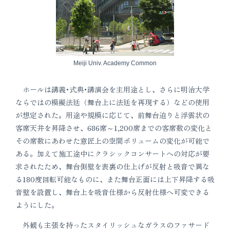
Meiji Univ. Academy Common
ホールは講義･式典･講演会を主用途とし、さらに明治大学
ならではの模擬法廷（舞台上に法廷を再現する）などの使用
が想定された。用途や規模に応じて、前舞台迫りと浮雲状の
客席天井を昇降させ、686席～1,200席までの客席数の変化と
その席数にあわせた意匠上の空間ボリュームの変化が可能で
ある。加えて施工途中にクラシックコンサートへの対応が要
求されたため、舞台側壁を表裏の仕上げが反射と吸音で異な
る180度回転可能なものに、また舞台正面には上下昇降する吸
音壁を設置し、舞台上を吸音仕様から反射仕様へ可変できる
ようにした。
外観も主張を持ったスタイリッシュなガラスのファサード