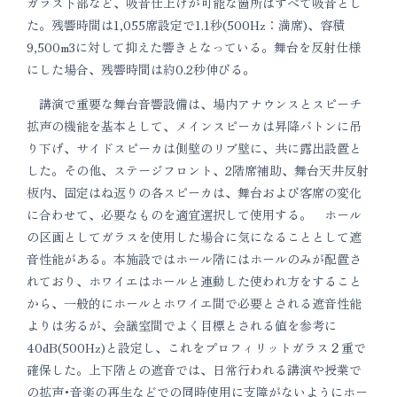
ガラス下部など、吸音仕上げが可能な箇所はすべて吸音とし
た。残響時間は1,055席設定で1.1秒(500Hz：満席)、容積
9,500m3に対して抑えた響きとなっている。舞台を反射仕様
にした場合、残響時間は約0.2秒伸びる。
講演で重要な舞台音響設備は、場内アナウンスとスピーチ
拡声の機能を基本として、メインスピーカは昇降バトンに吊
り下げ、サイドスピーカは側壁のリブ壁に、共に露出設置と
した。その他、ステージフロント、2階席補助、舞台天井反射
板内、固定はね返りの各スピーカは、舞台および客席の変化
に合わせて、必要なものを適宜選択して使用する。 ホール
の区画としてガラスを使用した場合に気になることとして遮
音性能がある。本施設ではホール階にはホールのみが配置さ
れており、ホワイエはホールと連動した使われ方をすること
から、一般的にホールとホワイエ間で必要とされる遮音性能
よりは劣るが、会議室間でよく目標とされる値を参考に
40dB(500Hz)と設定し、これをプロフィリットガラス２重で
確保した。上下階との遮音では、日常行われる講演や授業で
の拡声･音楽の再生などでの同時使用に支障がないようにホー