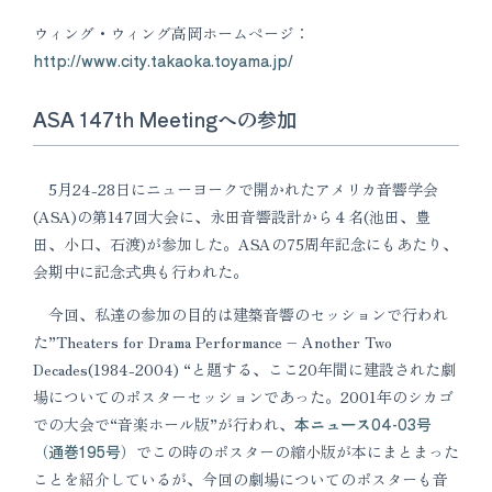
ウィング・ウィング高岡ホームページ：
http://www.city.takaoka.toyama.jp/
ASA 147th Meetingへの参加
5月24-28日にニューヨークで開かれたアメリカ音響学会
(ASA)の第147回大会に、永田音響設計から４名(池田、豊
田、小口、石渡)が参加した。ASAの75周年記念にもあたり、
会期中に記念式典も行われた。
今回、私達の参加の目的は建築音響のセッションで行われ
た”Theaters for Drama Performance – Another Two
Decades(1984-2004) “と題する、ここ20年間に建設された劇
場についてのポスターセッションであった。2001年のシカゴ
での大会で“音楽ホール版”が行われ、
本ニュース04-03号
（通巻195号）
でこの時のポスターの縮小版が本にまとまった
ことを紹介しているが、今回の劇場についてのポスターも音