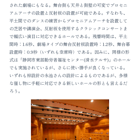
された劇場にもなる。舞台側も天井と側壁の可変でプロセニ
アムアーチの設置と反射板の設置が可能である。すなわち、
平土間でのダンスの練習からプロセニアムアーチを設置して
の芝居や講演会、反射板を使用するクラシックコンサートま
で幅広い演目に対応できるホールである。残響時間は、平土
間時：1.6秒、劇場タイプの舞台反射板設置時：1.2秒、舞台幕
設置時：0.9秒（いずれも空席時）である。因みに、同様の形
式は「静岡市東部勤労者福祉センター(清水テルサ)」のホール
でも実施されているが、さらに使い勝手が良くなっている。
いずれも梓設計の永池さんの設計によるものであるが、多様
な催し物に手軽に対応できる新しいホールの形とも言えるだ
ろう。