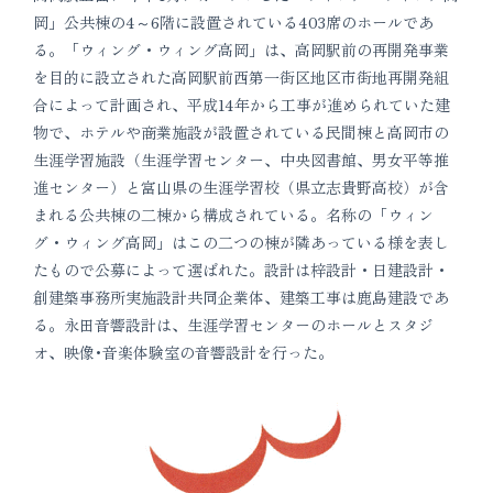
岡」公共棟の4～6階に設置されている403席のホールであ
る。「ウィング・ウィング高岡」は、高岡駅前の再開発事業
を目的に設立された高岡駅前西第一街区地区市街地再開発組
合によって計画され、平成14年から工事が進められていた建
物で、ホテルや商業施設が設置されている民間棟と高岡市の
生涯学習施設（生涯学習センター、中央図書館、男女平等推
進センター）と富山県の生涯学習校（県立志貴野高校）が含
まれる公共棟の二棟から構成されている。名称の「ウィン
グ・ウィング高岡」はこの二つの棟が隣あっている様を表し
たもので公募によって選ばれた。設計は梓設計・日建設計・
創建築事務所実施設計共同企業体、建築工事は鹿島建設であ
る。永田音響設計は、生涯学習センターのホールとスタジ
オ、映像･音楽体験室の音響設計を行った。