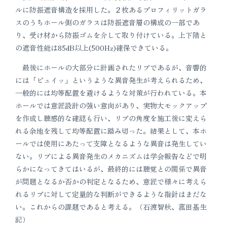
ルに防振遮音構造を採用した。２枚あるプロフィリットガラ
スのうちホール側のガラスは防振遮音層の構成の一部であ
り、受け材から防振ゴムを介して取り付けている。上下階と
の遮音性能は85dB以上(500Hz)確保できている。
最後にホールの大部分に計画されたリブであるが、音響的
には「ピュイッ」というような異音発生が考えられるため、
一般的には均等配置を避けるような対策が行われている。本
ホールでは意匠設計の強い意向があり、実物大モックアップ
を作成し聴感的な確認も行い、リブの角度を施工後に変えら
れる余地を残して均等配置に踏み切った。結果として、本ホ
ールでは使用にあたって支障となるような異音は発生してい
ない。リブによる異音発生のメカニズムは学会報告などで明
らかになってきてはいるが、最終的には聴覚との関係で異音
が問題となるか否かの判定となるため、意匠で様々に考えら
れるリブに対して定量的な判断ができるような指針はまだな
い。これからの課題であると考える。（石渡智秋、菰田基生
記）