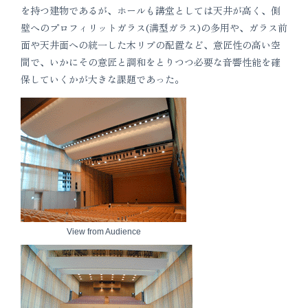
を持つ建物であるが、ホールも講堂としては天井が高く、側
壁へのプロフィリットガラス(溝型ガラス)の多用や、ガラス前
面や天井面への統一した木リブの配置など、意匠性の高い空
間で、いかにその意匠と調和をとりつつ必要な音響性能を確
保していくかが大きな課題であった。
View from Audience