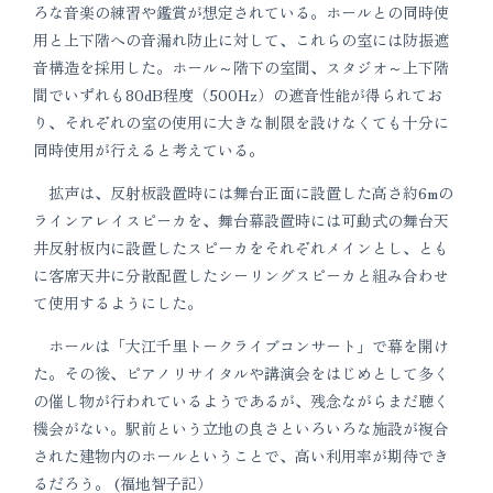
ろな音楽の練習や鑑賞が想定されている。ホールとの同時使
用と上下階への音漏れ防止に対して、これらの室には防振遮
音構造を採用した。ホール～階下の室間、スタジオ～上下階
間でいずれも80dB程度（500Hz）の遮音性能が得られてお
り、それぞれの室の使用に大きな制限を設けなくても十分に
同時使用が行えると考えている。
拡声は、反射板設置時には舞台正面に設置した高さ約6mの
ラインアレイスピーカを、舞台幕設置時には可動式の舞台天
井反射板内に設置したスピーカをそれぞれメインとし、とも
に客席天井に分散配置したシーリングスピーカと組み合わせ
て使用するようにした。
ホールは「大江千里トークライブコンサート」で幕を開け
た。その後、ピアノリサイタルや講演会をはじめとして多く
の催し物が行われているようであるが、残念ながらまだ聴く
機会がない。駅前という立地の良さといろいろな施設が複合
された建物内のホールということで、高い利用率が期待でき
るだろう。 (福地智子記）