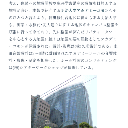
考え、住民への施設開放や生涯学習講座の設置を目的とする
施設が多い。本報で紹介する
明治大学アカデミーコモン
もそ
のひとつと言えよう。神田駿河台地区に昔からある明治大学
も、御茶ノ水駅前･明大通りに面する地区のキャンパス整備を
順番に行ってきており、先に整備が済んだリバティータワー
を中心とするＡ地区に続くＢ地区の要の建物としてアカデミ
ーコモンが建設された。設計･監理は(株)久米設計である。永
田音響設計は3～6階に計画されたアカデミーホールの音響設
計・監理・測定を担当した。ホール計画のコンサルティング
は(株)シアターワークショップが担当している。