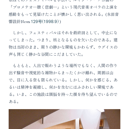
「プロメテオ─聴く悲劇─」という現代音楽オペラの上演を
感動をもって見届けたことが懐かしく思い出される。(永田音
響設計News
129号(1998.9)
)
しかし、フェスティバルはそれを最終回として、中止にな
ってしまった。つまり、核となるものを欠いたのである。建
物は当初のまま、周りの静かな環境もかわらず、ウグイスの
声も同じく静かな谷間にこだましていた。
もともと、人出で賑わうような場所でもなく、人間の作り
出す騒音や視覚的な雑物からまったくかけ離れ、周囲は山
で、目に入る空も限られている。しかし、何かを感じる、あ
るいは精神を凝縮し、何かを生むにはふさわしい環境であ
る。いま、この施設は頭脳を持った顔を待ち望んでいるので
ある。