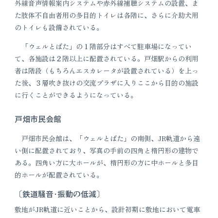
外線音声情報案内システムや赤外線補聴システムの設置、ま
た肢体不自由者用の多目的トイレは各階に、さらに介助犬用
のトイレも設備されている。
「ウェルとばた」の１階部分はすべて駐車場になってい
て、各施設は２階以上に配置されている。戸畑駅からの利用
者は階段（もちろんエスカレータが設置されている）を上っ
た後、３層吹き抜けの交流プラザに入りここから目的の施設
に行くことができるようになっている。
戸畑市民会館
戸畑市民会館は、「ウェルとばた」の南側、JR軌道から遠
い側に配置されており、写真の手前の四角と楕円形の建物で
ある。四角い方に大ホールが、楕円形の方に中ホールと多目
的ホールが配置されている。
〔鉄道騒音･振動の低減〕
敷地がJR軌道に近いことから、設計初期に敷地において電車