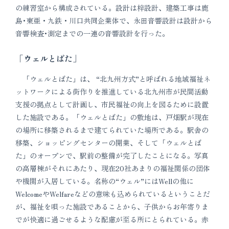
の練習室から構成されている。設計は梓設計、建築工事は鹿
島･東亜・九鉄・川口共同企業体で、永田音響設計は設計から
音響検査･測定までの一連の音響設計を行った。
「ウェルとばた」
「ウェルとばた」は、 “北九州方式”と呼ばれる地域福祉ネ
ットワークによる街作りを推進している北九州市が民間活動
支援の拠点として計画し、市民福祉の向上を図るために設置
した施設である。「ウェルとばた」の敷地は、戸畑駅が現在
の場所に移築されるまで建てられていた場所である。駅舎の
移築、ショッピングセンターの開業、そして「ウェルとば
た」のオープンで、駅前の整備が完了したことになる。写真
の高層棟がそれにあたり、現在20社あまりの福祉関係の団体
や機関が入居している。名称の“ウェル”にはWellの他に
WelcomeやWelfareなどの意味も込められているということだ
が、福祉を唄った施設であることから、子供からお年寄りま
でが快適に過ごせるような配慮が至る所にとられている。赤