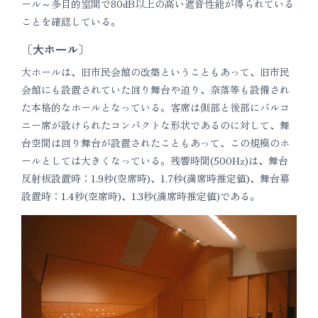
ール～多目的室間で80dB以上の高い遮音性能が得られている
ことを確認している。
〔大ホール〕
大ホールは、旧市民会館の改築ということもあって、旧市民
会館にも設置されていた回り舞台や迫り、奈落等も設備され
た本格的なホールとなっている。客席は側部と後部にバルコ
ニー席が設けられたコンパクトな形状であるのに対して、舞
台空間は回り舞台が設置されたこともあって、この規模のホ
ールとしては大きくなっている。残響時間(500Hz)は、舞台
反射板設置時：1.9秒(空席時)、1.7秒(満席時推定値)、舞台幕
設置時：1.4秒(空席時)、1.3秒(満席時推定値)である。