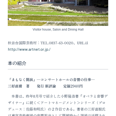
Visitor house, Salon and Dining Hall
秋吉台国際芸術村：TEL.0837-63-0020、URLは
http://www.artnet.or.jp./
本の紹介
『まもなく開演』─コンサートホールの音響の仕事─
三好直樹 著 発行 新評論 定価2940円
本書は、昨年8月号で紹介した小野隆浩著『オペラと音響デ
ザイナー』に続く＜アートマネージメント＞シリーズ（プロ
デュース：佐藤和明氏）の２作目である。著者の三好直樹氏
は東京芸術劇場の音響担当として開館時から現場で活躍され