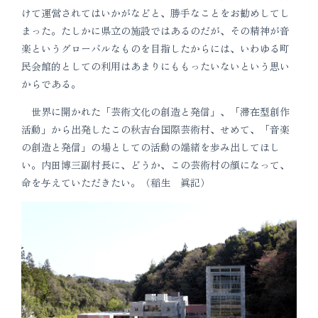
けて運営されてはいかがなどと、勝手なことをお勧めしてし
まった。たしかに県立の施設ではあるのだが、その精神が音
楽というグローバルなものを目指したからには、いわゆる町
民会館的としての利用はあまりにももったいないという思い
からである。
世界に開かれた「芸術文化の創造と発信」、「滞在型創作
活動」から出発したこの秋吉台国際芸術村、せめて、「音楽
の創造と発信」の場としての活動の端緒を歩み出してほし
い。内田博三副村長に、どうか、この芸術村の顔になって、
命を与えていただきたい。（稲生 眞記）