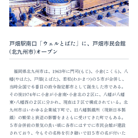
戸畑駅南口「ウェルとばた」に、戸畑市民会館
(北九州市)オープン
福岡県北九州市は、1963年に門司(もじ)、小倉(こくら)、八
幡(やはた)、戸畑(とばた)、若松(わかまつ)の５市が合併し、
当時全国で６番目の政令指定都市として誕生した市である。
その後1974年に小倉が小倉南･小倉北の２区に、八幡が八幡
東･八幡西の２区に分かれ、現在は７区で構成されている。北
九州市はいわゆる企業城下町で、旧八幡製鐵所（現新日本製
鐵）の繁栄と衰退の影響をまともに受けてきた町でもある。
５市合併前の景気の良い頃に各市にはすでに市民会館が建設
されており、今もその名称を引き継いで旧５市の名が付いた