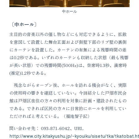
中ホール
〔中ホール〕
主目的の音楽以外の催し物などにも対応できるように、拡散
を意図して設置した舞台正面および側壁下部のリブ壁の裏側
にカーテンを設置した。カーテンの有無による残響時間の差
は0.2秒である。いずれのカーテンも収納した状態（最も残響
が長い状態）での残響時間(500Hz)は、空席時1.3秒、満席時
(推定)1.2秒である。
残念ながらオープン後、ホールを訪れる機会がなく、実際
の使用時の響きを確認していない。今回紹介した戸畑市民会
館は戸畑区在住の方々の利用を対象に計画・建設されたもの
である。できれば区民の方々に日常的にホールを利用してい
ただければと考えている。（福地智子記）
問い合わせ先： 093-871-6042、URL
http://www.city.kitakyushu.jp/~kyouiku/sisetu/tka/tkatobat.h