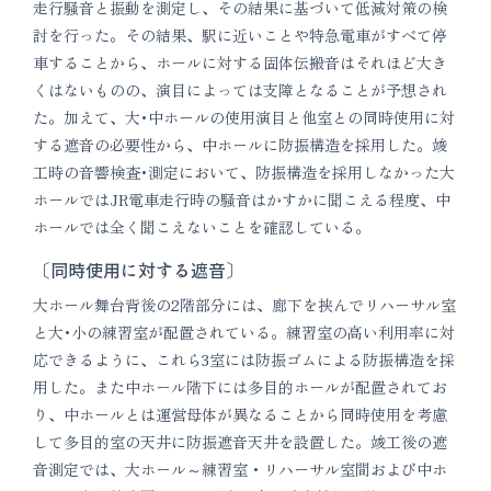
走行騒音と振動を測定し、その結果に基づいて低減対策の検
討を行った。その結果、駅に近いことや特急電車がすべて停
車することから、ホールに対する固体伝搬音はそれほど大き
くはないものの、演目によっては支障となることが予想され
た。加えて、大･中ホールの使用演目と他室との同時使用に対
する遮音の必要性から、中ホールに防振構造を採用した。竣
工時の音響検査･測定において、防振構造を採用しなかった大
ホールではJR電車走行時の騒音はかすかに聞こえる程度、中
ホールでは全く聞こえないことを確認している。
〔同時使用に対する遮音〕
大ホール舞台背後の2階部分には、廊下を挟んでリハーサル室
と大･小の練習室が配置されている。練習室の高い利用率に対
応できるように、これら3室には防振ゴムによる防振構造を採
用した。また中ホール階下には多目的ホールが配置されてお
り、中ホールとは運営母体が異なることから同時使用を考慮
して多目的室の天井に防振遮音天井を設置した。竣工後の遮
音測定では、大ホール～練習室・リハーサル室間および中ホ