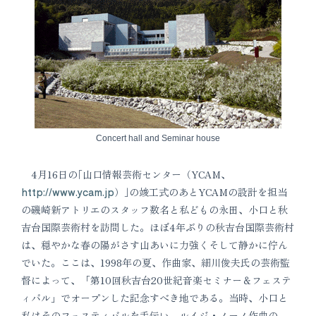
Concert hall and Seminar house
4月16日の｢山口情報芸術センター（YCAM、
http://www.ycam.jp
）｣の竣工式のあとYCAMの設計を担当
の磯崎新アトリエのスタッフ数名と私どもの永田、小口と秋
吉台国際芸術村を訪問した。ほぼ4年ぶりの秋吉台国際芸術村
は、穏やかな春の陽がさす山あいに力強くそして静かに佇ん
でいた。ここは、1998年の夏、作曲家、細川俊夫氏の芸術監
督によって、「第10回秋吉台20世紀音楽セミナー＆フェステ
ィバル」でオープンした記念すべき地である。当時、小口と
私はそのフェスティバルを手伝い、ルイジ・ノーノ作曲の