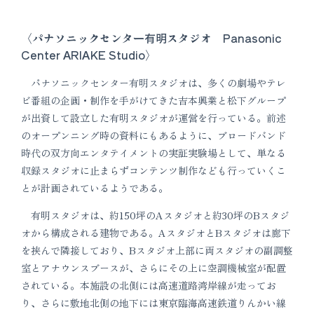
〈パナソニックセンター有明スタジオ Panasonic
Center ARIAKE Studio〉
パナソニックセンター有明スタジオは、多くの劇場やテレ
ビ番組の企画・制作を手がけてきた吉本興業と松下グループ
が出資して設立した有明スタジオが運営を行っている。前述
のオープンニング時の資料にもあるように、ブロードバンド
時代の双方向エンタテイメントの実証実験場として、単なる
収録スタジオに止まらずコンテンツ制作なども行っていくこ
とが計画されているようである。
有明スタジオは、約150坪のAスタジオと約30坪のBスタジ
オから構成される建物である。AスタジオとBスタジオは廊下
を挟んで隣接しており、Bスタジオ上部に両スタジオの副調整
室とアナウンスブースが、さらにその上に空調機械室が配置
されている。本施設の北側には高速道路湾岸線が走ってお
り、さらに敷地北側の地下には東京臨海高速鉄道りんかい線