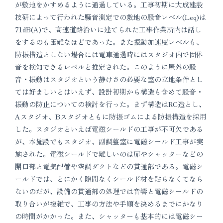
が敷地をかすめるように通過している。工事初期に大成建設
技研によって行われた騒音測定での敷地の騒音レベル(Leq)は
71dB(A)で、高速道路沿いに建てられた工事作業所内は話し
をするのも困難なほどであった。また振動加速度レベルも、
防振構造としない場合には電車通過時にはスタジオ内で固体
音を検知できるレベルと推定された。このように屋外の騒
音・振動はスタジオという静けさの必要な室の立地条件とし
ては好ましいとはいえず、設計初期から構造も含めて騒音・
振動の防止についての検討を行った。まず構造はRC造とし、
Aスタジオ、Bスタジオともに防振ゴムによる防振構造を採用
した。スタジオといえば電磁シールドの工事が不可欠である
が、本施設でもスタジオ、副調整室に電磁シールド工事が実
施された。電磁シールドで難しいのは扉やシャッターなどの
開口部と電気配管や空調ダクトなどの貫通部である。電磁シ
ールドでは、とにかく隙間なくシールド材を貼らなくてなら
ないのだが、設備の貫通部の処理では音響と電磁シールドの
取り合いが複雑で、工事の方法や手順を決めるまでにかなり
の時間がかかった。また、シャッターも基本的には電磁シー