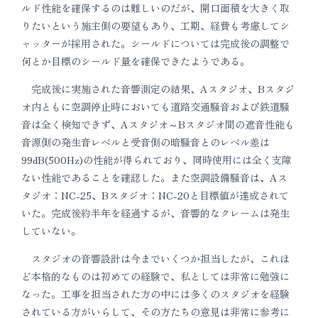
ルド性能を確保するのは難しいのだが、開口面積を大きく取
りたいという施主側の要望もあり、工期、経費も考慮してシ
ャッターが採用された。シールドについては完成後の調整で
何とか目標のシールド量を確保できたようである。
完成後に実施された音響測定の結果、Aスタジオ、Bスタジ
オ内ともに空調停止時においても道路交通騒音および鉄道騒
音は全く検知できず、Aスタジオ～Bスタジオ間の遮音性能も
音源側の発生音レベルと受音側の暗騒音とのレベル差は
99dB(500Hz)の性能が得られており、同時使用には全く支障
ない性能であることを確認した。また空調設備騒音は、Aス
タジオ：NC-25、Bスタジオ：NC-20と目標値が達成されて
いた。完成後約半年を経過するが、音響的なクレームは発生
していない。
スタジオの音響設計は今までいくつか担当したが、これほ
ど本格的なものは初めての経験で、私としては非常に勉強に
なった。工事を担当された方の中には多くのスタジオを経験
されている方がいらして、その方たちの意見は非常に参考に