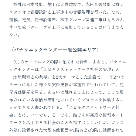
設計は日本設計、施工は大成建設で、永田音響設計は有明
スタジオの音響設計と工事途中の音響監理を行った。なお、
機械、電気、特殊設備等、松下グループ関連工事はもちろん
すべて松下グループが工事に参加していることはいうまでも
ない。
〈パナソニックセンター一般公開エリア〉
9月のオープニングの際に配られた資料によると、パナソニ
ックセンターは「ユビキタスネットワーク社会の実現」と
「地球環境との共存」を2大テーマとした施設で、この2つの
テーマに即した様々な実証実験が本施設で行われていて、見
学者は展示を見る、あるいは触れることによって、ここで展
示されている事柄が商用化されていくプロセスを体験するこ
とができると書かれている。「ユビキタスネットワーク社
会」とは、いつでも、どこでも、誰でもが高度な情報ネット
ワークを活用できる社会のことを指す（らしい）が、ガラス
外壁に設置された大型映像画面や1階および3階に設置されて