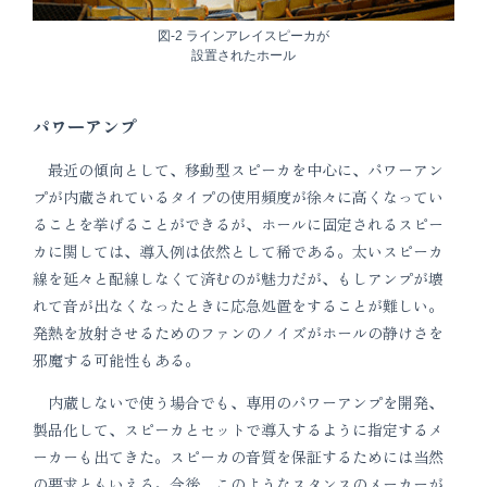
図-2 ラインアレイスピーカが
設置されたホール
パワーアンプ
最近の傾向として、移動型スピーカを中心に、パワーアン
プが内蔵されているタイプの使用頻度が徐々に高くなってい
ることを挙げることができるが、ホールに固定されるスピー
カに関しては、導入例は依然として稀である。太いスピーカ
線を延々と配線しなくて済むのが魅力だが、もしアンプが壊
れて音が出なくなったときに応急処置をすることが難しい。
発熱を放射させるためのファンのノイズがホールの静けさを
邪魔する可能性もある。
内蔵しないで使う場合でも、専用のパワーアンプを開発、
製品化して、スピーカとセットで導入するように指定するメ
ーカーも出てきた。スピーカの音質を保証するためには当然
の要求ともいえる。今後、このようなスタンスのメーカーが