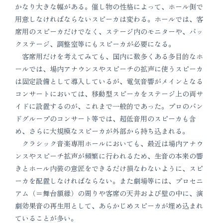
かなり大きな幅がある。催し物の性格によって、ホール側で
用意しなければならないスピーカは変わる。ホールでは、客
席用のスピーカだけでなく、ステージ内のモニターや、バッ
クステージ、調整室等にもスピーカが必要になる。
客席用だけを考えてみても、国内に数多くある多目的なホ
ールでは、場内アナウンスやスピーチの拡声に使うスピーカ
は固定設備として導入しているが、電気音響がメインとなる
コンサートにおいては、移動型スピーカをステージ上の両サ
イドに設置するのが、これまで一般的であった。プロのバン
ドグループのコンサート等では、超低音用のスピーカも含
め、さらに大規模なスピーカが外部から持ち込まれる。
クラシック音楽専用ホールにおいても、最近は場内アナウ
ンスやスピーチ拡声が頻繁に行われるため、生音の本来の響
きとホール内装の意匠をできるだけ損なわないように、スピ
ーカを配置しなければならない。また劇場等には、プロセニ
アム（＝舞台額縁）の周りや客席の天井および壁の中に、演
劇効果音の再生用として、あらかじめスピーカが埋め込まれ
ていることが多い。