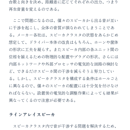
台数と向きを決め、距離差に応じてそれぞれの出力、つまり
再生音量を変えるのである。
ここで問題になるのは、個々のスピーカから出る音が互い
に干渉を起こし、全体の音質が損なわれてしまうことであ
る。メーカー各社は、スピーカクラスタの状態をあらかじめ
想定して、ドライバー本体の改良はもちろん、ホーンや筐体
の形状に工夫を凝らす。またスピーカ内部の各ユニット間の
位相を揃えるための物理的な配置やプラグの形状、さらには
内部ネットワークや外部プロセッサの電気的な回路の検討な
ど、できるだけスピーカ間の干渉を減らそうと努力してい
る。しかし、スピーカクラスタを構成する条件はホールごと
に異なるので、個々のスピーカの配置には十分気を付けなけ
ればならない。設置後の電気的な調整作業によっても結果が
異なってくるので注意が必要である。
ラインアレイスピーカ
スピーカクラスタ内で音が干渉する問題を解決するため、