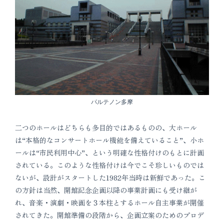
パルテノン多摩
二つのホールはどちらも多目的ではあるものの、大ホール
は“本格的なコンサートホール機能を備えていること”、小ホ
ールは“市民利用中心”、という明確な性格付けのもとに計画
されている。このような性格付けは今でこそ珍しいものでは
ないが、設計がスタートした1982年当時は新鮮であった。こ
の方針は当然、開館記念企画以降の事業計画にも受け継が
れ、音楽・演劇・映画を３本柱とするホール自主事業が開催
されてきた。開館準備の段階から、企画立案のためのプロデ