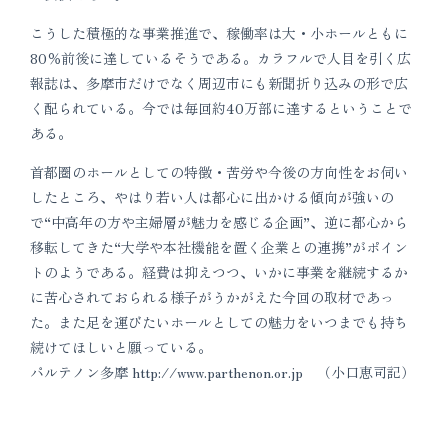
こうした積極的な事業推進で、稼働率は大・小ホールともに
80％前後に達しているそうである。カラフルで人目を引く広
報誌は、多摩市だけでなく周辺市にも新聞折り込みの形で広
く配られている。今では毎回約40万部に達するということで
ある。
首都圏のホールとしての特徴・苦労や今後の方向性をお伺い
したところ、やはり若い人は都心に出かける傾向が強いの
で“中高年の方や主婦層が魅力を感じる企画”、逆に都心から
移転してきた“大学や本社機能を置く企業との連携”がポイン
トのようである。経費は抑えつつ、いかに事業を継続するか
に苦心されておられる様子がうかがえた今回の取材であっ
た。また足を運びたいホールとしての魅力をいつまでも持ち
続けてほしいと願っている。
パルテノン多摩 http://www.parthenon.or.jp （小口恵司記）