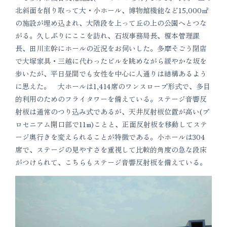
北斜面を削り取って大・小ホール、博物館機能など15,000㎡
の施設が埋め込まれ、大階段を上って丘の上の公園へとつな
がる。久しぶりにここを訪れ、石坂事務局長、榎本管理課
長、田川主幹にホールの近況をお伺いした。多摩そごう閉店
で大塚家具・三越に代わったビルを眺めながら緩やかな坂を
歩いたが、平日昼間でも女性を中心に人通りは結構あるよう
に思えた。 大ホールは1,414席のワンスロープ形式で、多目
的利用のためのフライタワーを備えている。ステージ音響反
射板は通常のつり込み式であるが、天井反射板位置が高い(プ
ロセニアム開口部で11m)ことと、正面反射板を移動してステ
ージ奥行きを変えられることが特徴である。小ホールは304
席で、ステージの見やすさを重視して比較的角度の急な段床
がつけられて、こちらもステージ音響反射板を備えている。