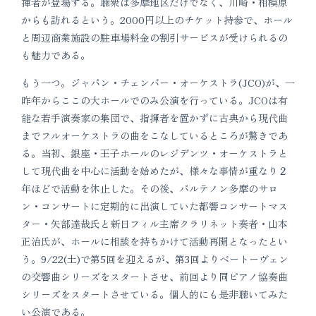
揮者が登場する。聴衆は多摩地区だけでなく、川崎・相模原
からも訪れるという。2000円以上のチケット持参で、ホール
と周辺商業施設の駐車場料金の割引サービスが受けられるの
も魅力である。
もう一つ。ジャパン・チェンバー・オーケストラ(JCO)が、一
昨年からここの大ホールでのみ公演を行っている。JCOは有
能な若手演奏家の集団で、指揮者を置かずに古典から現代曲
までフルオーケストラの曲をこなしているところが驚きであ
る。当初、銀座・王子ホールのレジデンツ・オーケストラと
して現代曲を中心に活動を始めたが、様々な事情が重なり２
年ほどで活動を休止した。その後、パルテノン多摩のサロ
ン・コンサートに定期的に出演していた都響コンサートマス
ター・矢部達哉氏と新日フィル主席クラリネット奏者・山本
正治氏が、ホールに相談を持ちかけて活動再開となったとい
う。9/22(土)で第5回を迎えるが、第3回よりベートーヴェン
の交響曲シリーズをスタートさせ、前回より同ピアノ協奏曲
シリーズをスタートさせている。個人的にも是非聴いてみた
い公演である。