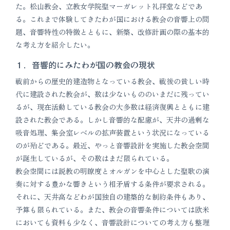
た。松山教会、立教女学院聖マーガレット礼拝堂などであ
る。これまで体験してきたわが国における教会の音響上の問
題、音響特性の特徴とともに、新築、改修計画の際の基本的
な考え方を紹介したい。
１．音響的にみたわが国の教会の現状
戦前からの歴史的建造物となっている教会、戦後の貧しい時
代に建設された教会が、数は少ないもののいまだに残ってい
るが、現在活動している教会の大多数は経済復興とともに建
設された教会である。しかし音響的な配慮が、天井の過剰な
吸音処理、集会室レベルの拡声装置という状況になっている
のが殆どである。最近、やっと音響設計を実施した教会空間
が誕生しているが、その数はまだ限られている。
教会空間には説教の明瞭度とオルガンを中心とした聖歌の演
奏に対する豊かな響きという相矛盾する条件が要求される。
それに、天井高などわが国独自の建築的な制約条件もあり、
予算も限られている。また、教会の音響条件については欧米
においても資料も少なく、音響設計についての考え方も整理