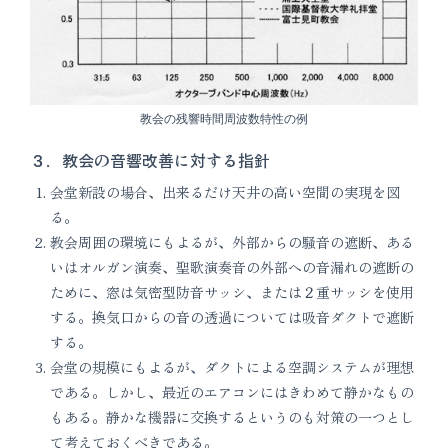
教会の残響時間周波数特性の例
３．教会の音響改善に対する指針
会堂新設の場合、出来るだけ天井の高い空間の実現を図
る。
教会周囲の環境にもよるが、外部からの騒音の遮断、ある
いはオルガン演奏、聖歌演奏音の外部への音漏れの遮断の
ために、窓は気密型防音サッシ、または２重サッシを使用
する。換気口からの音の透過については吸音ダクトで遮断
する。
会堂の規模にもよるが、ダクトによる空調システムが理想
である。しかし、最近のエアコンにはきわめて静かなもの
もある。静かな機器に交換するというのも対策の一つとし
て考えておくべきである。