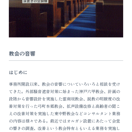
教会の音響
はじめに
事務所開設以来、教会の音響についていろいろと相談を受け
てきた。外部騒音遮音対策に始まった神戸六甲教会、計画の
段階から音響設計を実施した霊南坂教会、説教の明瞭度の改
善対策を行った弓町本郷教会、拡声設備改修と高齢者の聞こ
えの改善対策を実施した東中野教会などコンサルタント業務
の内容は様々である。最近ではオルガン設置にあたって会堂
の響きの調査、改善という教会特有ともいえる業務を実施し