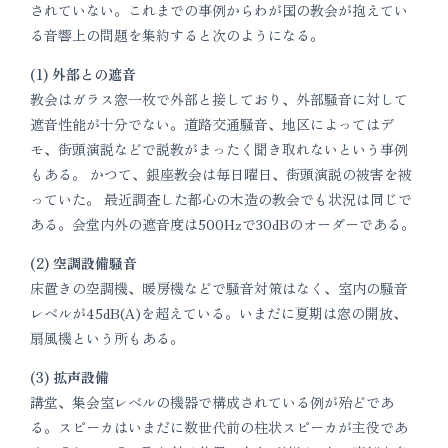
されていない。これまでの事例からわが国の教会が抱えてい
る音響上の問題を集約すると次のようになる。
(1) 外部との遮音
教会はガラス窓一枚で外部と接しており、外部騒音に対して
遮音性能が十分でない。道路交通騒音、地区によってはデ
モ、街頭演説などで説教がまったく聞き取れないという事例
もある。 かつて、銀座教会は毎日曜日、街頭演説の被害を被
っていた。 最近調査した都心の木造の教会でも状況は同じで
ある。会堂内外の遮音度は500Hzで30dBのオーダーである。
(2) 空調設備騒音
床置きの空調機、暖房機などで騒音対策はなく、室内の騒音
レベルが45dB(A)を超えている。いまだに夏期は窓の開放、
扇風機という所もある。
(3) 拡声設備
講堂、集会室レベルの機器で構成されている例が殆どであ
る。スピーカはいまだに数世代前の柱状スピーカが主役であ