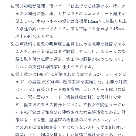
天井の吸音処理、薄いボード仕上げなどは避ける。特にオ
ルガン周辺の壁、床、天井はできればコンクリート露出が
望ましい。木のパネルの場合は合板厚12mm× 3枚貼り以上
の剛性の高い仕上げとする。床も下貼りを含め厚さ45mm
以上の剛な床とする。
拡声設備は説教の明瞭度と品質を決める重要な設備である
ことを、教会関係者はまず認識してほしい。スピーカの機
種と取り付け位置の選定、完工時の調整が決めてであり、
これらの業務は専門家に任すべきである。
松山教会は1986年に新築された会堂であるが、オルガンビ
ルダーの要望で1994年に改修工事を実施した。主要な対策
はオルガン背後のボード壁を撤去、コンクリート露出の壁
とし、天井面のスリット（背後は吸音材）を反射材で塞
ぎ、低音域の響きの伸長を図った。立教女学院聖マーガレ
ット礼拝堂は昭和初期に建築された木造建造物である。対
策はもっぱら壁、聖壇床の板振動の抑制であった。レリー
フのある聖壇側壁を変えてはならないという学園側の強い
要望により、制振を目的とした補強工事は大変であった。