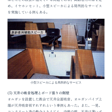
め、イヤホンセット、小型スピーカによる局所的なサービス
を実施している例もある。
小型スピーカによる局所的なサービス
(5) 天井の吸音処理とボード張りの側壁
オルガンを設置した教会で天井全面吸音、オルガンパイプ上
端が天井吸音板すれすれという事例もあった。また、一見、
コンクリート造の教会とみえても、内装の壁、天井は薄いボ