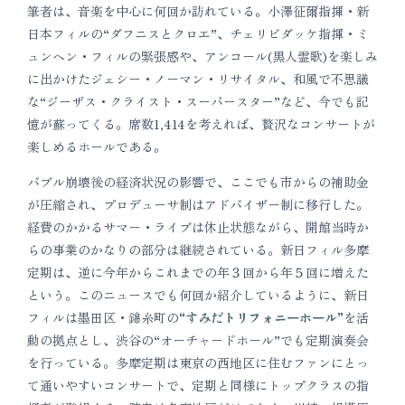
筆者は、音楽を中心に何回か訪れている。小澤征爾指揮・新
日本フィルの“ダフニスとクロエ”、チェリビダッケ指揮・ミ
ュンヘン・フィルの緊張感や、アンコール(黒人霊歌)を楽しみ
に出かけたジェシー・ノーマン・リサイタル、和風で不思議
な“ジーザス・クライスト・スーパースター”など、今でも記
憶が蘇ってくる。席数1,414を考えれば、贅沢なコンサートが
楽しめるホールである。
バブル崩壊後の経済状況の影響で、ここでも市からの補助金
が圧縮され、プロデューサ制はアドバイザー制に移行した。
経費のかかるサマー・ライブは休止状態ながら、開館当時か
らの事業のかなりの部分は継続されている。新日フィル多摩
定期は、逆に今年からこれまでの年３回から年５回に増えた
という。このニュースでも何回か紹介しているように、新日
フィルは墨田区・錦糸町の
“すみだトリフォニーホール”
を活
動の拠点とし、渋谷の“オーチャードホール”でも定期演奏会
を行っている。多摩定期は東京の西地区に住むファンにとっ
て通いやすいコンサートで、定期と同様にトップクラスの指