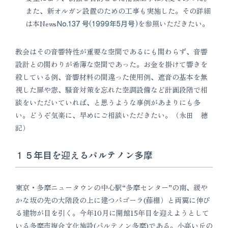
また、新オルガン設置のための工事も実施した。その詳細
は本News
No.137 号(1999年5月号)
を参照いただきたい。
教会はその音響特性が重要な空間であるにも関わらず、音響
設計との関わりが希薄な空間であった。お金を掛けて響きを
殺している例、音響材料の間違った使用例、遮音の基本を無
視した扉や窓、騒音対策を忘れた空調設備など計画段階で相
談をいただいていれば、と思うような事例があまりにも多
い。どうぞ気楽に、早めにご相談いただきたい。（永田 穂
記）
１５年目を迎えるパルテノン多摩
東京・多摩ニュータウンの中心駅“多摩センター”の南、緩や
かな坂の先の大階段の上に建つパゴーラ(藤棚）と両翼に伸び
る建物が目を引く。今年10月に開館15年目を迎えようとして
いる多摩市複合文化施設(パルテノン多摩)である。小高い丘の