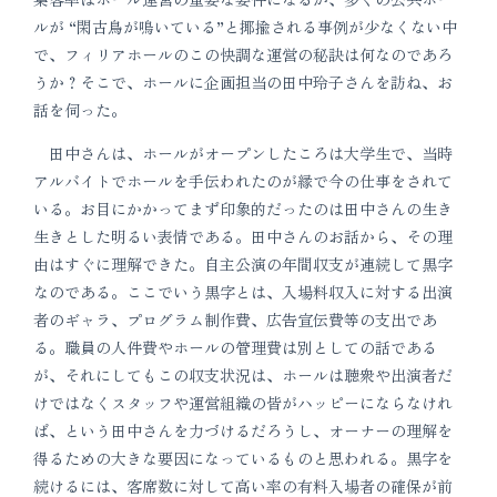
ルが “閑古鳥が鳴いている”と揶揄される事例が少なくない中
で、フィリアホールのこの快調な運営の秘訣は何なのであろ
うか？そこで、ホールに企画担当の田中玲子さんを訪ね、お
話を伺った。
田中さんは、ホールがオープンしたころは大学生で、当時
アルバイトでホールを手伝われたのが縁で今の仕事をされて
いる。お目にかかってまず印象的だったのは田中さんの生き
生きとした明るい表情である。田中さんのお話から、その理
由はすぐに理解できた。自主公演の年間収支が連続して黒字
なのである。ここでいう黒字とは、入場料収入に対する出演
者のギャラ、プログラム制作費、広告宣伝費等の支出であ
る。職員の人件費やホールの管理費は別としての話である
が、それにしてもこの収支状況は、ホールは聴衆や出演者だ
けではなくスタッフや運営組織の皆がハッピーにならなけれ
ば、という田中さんを力づけるだろうし、オーナーの理解を
得るための大きな要因になっているものと思われる。黒字を
続けるには、客席数に対して高い率の有料入場者の確保が前