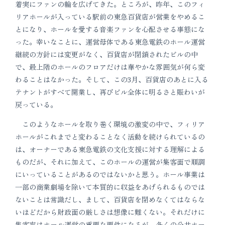
着実にファンの輪を広げてきた。ところが、昨年、このフィ
リアホールが入っている駅前の東急百貨店が営業をやめるこ
とになり、ホールを愛する音楽ファンを心配させる事態にな
った。幸いなことに、運営母体である東急電鉄のホール運営
継続の方針には変更がなく、百貨店が閉鎖されたビルの中
で、最上階のホールのフロアだけは華やかな雰囲気が何ら変
わることはなかった。そして、この3月、百貨店のあとに入る
テナントがすべて開業し、再びビル全体に明るさと賑わいが
戻っている。
このようなホールを取り巻く環境の激変の中で、フィリア
ホールがこれまでと変わることなく活動を続けられているの
は、オーナーである東急電鉄の文化支援に対する理解による
ものだが、それに加えて、このホールの運営が集客面で順調
にいっていることがあるのではないかと思う。ホール事業は
一部の商業劇場を除いて本質的に収益をあげられるものでは
ないことは常識だし、まして、百貨店を閉めなくてはならな
いほどだから財政面の厳しさは想像に難くない。それだけに
集客率はホール運営の重要な要件になるが、多くの公共ホー