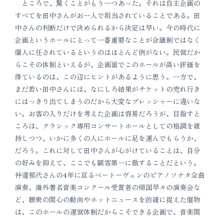
ところで、驚くことがもう一つあった。それは自主企画の
すべてを田中さんがお一人で担当されていることである。田
中さんの判断だけで決められるから決定は早い。今の時代に
企画というホールにとって一番重要なことが合議制ではなく
個人に任されているというのはほとんど例がない。民営だか
らこその体制といえるが、企画面でこのホールが高い評価を
得ているのは、この辺にヒントがあるように思う。一方で、
まだ若い田中さんには、なにしろ結果がチケットの売れ行き
にはっきり出てしまうのだから大変なプレッシャーに違いな
い。お客の入りだけを考えた企画は容易だろうが、目指すと
ころは、クラシック専用コンサートホールとしての格調を維
持しつつ、いかに多くの人にホールに足を運んでもらうか、
だろう。これに対して田中さんが心がけていることは、自分
の好みを抑えて、ここでも顧客第一に徹することだという。
仲道郁代さんの4年に亘るベートーヴェンのピアノソナタ全曲
演奏、海外著名音楽コンクール受賞者の帰国早々の演奏会な
ど、聴衆の関心の動向やホットニュースを的確に捉えた催物
は、このホールの運営体制だからこそできる企画で、音楽関