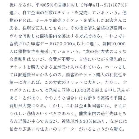
提になるが、平均85％の目標に対して昨年4月～9月は87％に
達し、自主企画の半数はチケットを完売しているという。催
物のＰＲは、ホールで前売りチケットを購入したお客さんに
氏名、住所を記入してもらい、その後は購入希望の返信用ハ
ガキを同封した催物案内を郵送する方式である。これまでに
蓄積された顧客データは20,000人以上に達し、毎回10,000
人に催物案内を発送しているという。“友の会”方式のような
会員割引はないが、会費が不要で、自宅にいながら優先的に
チケットを購入できる点が受け入れられている。ホールとし
ては郵送費がかかるものの、顧客のチケット購入の利便性を
第一に考えれば、この方式のメリットは大きい。ただし、プ
ログラムによっては発売と同時に1,000通を越える申し込みが
あることがあり、そのような場合にはお断りの連絡の手間と
費用が大変になる。しかし、これは企画担当者には、まさに
うれしい悲鳴というべきであろう。催物案内の送付先はもち
ろん近隣が中心であるが、近隣以外も30％位あり、なかには
仙台や広島にお住まいのリピーターがいるというから驚く。