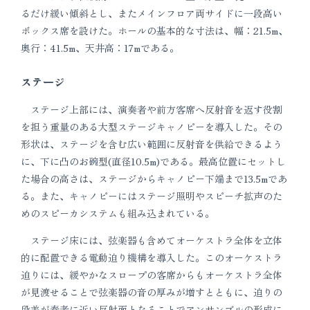
るだけ緩い傾斜とし、またメインフロア両サイドに一段高い
ボックス席を設けた。ホールの基本的な寸法は、幅：21.5m、
奥行：41.5m、天井高：17mである。
ステージ
ステージ上部には、演奏者や前方客席へ反射音を返す役割
を担う重量のある大型ステージキャノピーを導入した。その
形状は、ステージを含む広い範囲に反射音を供給できるよう
に、下に凸のお碗型(直径10.5m)である。最高位置にセットし
た場合の高さは、ステージからキャノピー下端まで13.5mであ
る。また、キャノピーにはステージ照明やスピーチ拡声のた
めのスピーカシステムも組み込まれている。
ステージ床には、弦楽器も含めてオーケストラ全体を立体
的に配置できる電動迫り機構を導入した。このオーケストラ
迫りには、緩やかなスロープの客席からもオーケストラ全体
が見渡せることで弦楽器の音の厚みが増すとともに、迫りの
段差が奏者に近い反射面となることでアンサンブルの形成に