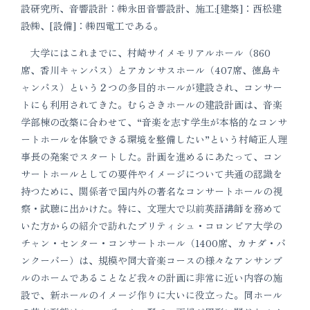
設研究所、音響設計：㈱永田音響設計、施工:[建築]：西松建
設㈱、[設備]：㈱四電工である。
大学にはこれまでに、村崎サイメモリアルホール（860
席、香川キャンパス）とアカンサスホール（407席、徳島キ
ャンパス）という２つの多目的ホールが建設され、コンサー
トにも利用されてきた。むらさきホールの建設計画は、音楽
学部棟の改築に合わせて、“音楽を志す学生が本格的なコンサ
ートホールを体験できる環境を整備したい”という村崎正人理
事長の発案でスタートした。計画を進めるにあたって、コン
サートホールとしての要件やイメージについて共通の認識を
持つために、関係者で国内外の著名なコンサートホールの視
察・試聴に出かけた。特に、文理大で以前英語講師を務めて
いた方からの紹介で訪れたブリティシュ・コロンビア大学の
チャン・センター・コンサートホール（1400席、カナダ・バ
ンクーバー）は、規模や同大音楽コースの様々なアンサンブ
ルのホームであることなど我々の計画に非常に近い内容の施
設で、新ホールのイメージ作りに大いに役立った。同ホール