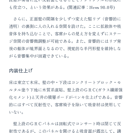
も役立つ、という効果がある。(関連記事：News 98-8号)
さらに、正面壁の間隔を少しずつ変えた竪リブ（音響的に
透明）の裏側に人の入れる空間を設けた。ここに拡散体や吸
音体を持ち込むことで、客席からの見え方を変えずにステー
ジ空間の音響微調整が可能である。また、音響的にはリブ背
後の躯体が境界面となるので、視覚的な半円形壁を維持しな
がら音響集中が回避できている。
内装仕上げ
床は束立て木床、壁の中・下段はコンクリートブロック・モ
ルタル塗り下地に木質系直貼、壁上段のＧＲＣ(ガラス繊維強
化セメント)と天井の積層ボードがペンキ仕上げである。音響
的にはすべて反射性で、客席椅子を除いて吸音材は使用して
いない。
壁上段のＧＲＣパネルは回転式でコンサート時は閉じて反
射性であるが、このパネルを開けると吸音面が露出して、講