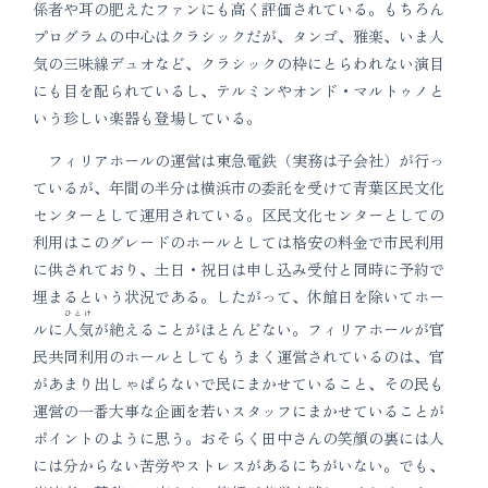
係者や耳の肥えたファンにも高く評価されている。もちろん
プログラムの中心はクラシックだが、タンゴ、雅楽、いま人
気の三味線デュオなど、クラシックの枠にとらわれない演目
にも目を配られているし、テルミンやオンド・マルトゥノと
いう珍しい楽器も登場している。
フィリアホールの運営は東急電鉄（実務は子会社）が行っ
ているが、年間の半分は横浜市の委託を受けて青葉区民文化
センターとして運用されている。区民文化センターとしての
利用はこのグレードのホールとしては格安の料金で市民利用
に供されており、土日・祝日は申し込み受付と同時に予約で
埋まるという状況である。したがって、休館日を除いてホー
ひとけ
ルに
人気
が絶えることがほとんどない。フィリアホールが官
民共同利用のホールとしてもうまく運営されているのは、官
があまり出しゃばらないで民にまかせていること、その民も
運営の一番大事な企画を若いスタッフにまかせていることが
ポイントのように思う。おそらく田中さんの笑顔の裏には人
には分からない苦労やストレスがあるにちがいない。でも、