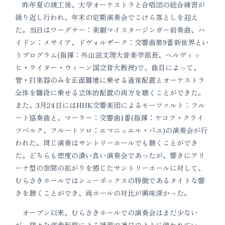
昨年夏の竣工後、大学オーケストラと合唱団の総合練習が
繰り返し行われ、年末の定期演奏会でこけら落としを迎え
た。当日はワーグナー：楽劇マイスタージンガー前奏曲、ハ
イドン：メサイア、ドヴォルザーク：交響曲第9番新世界とい
うプログラム(指揮：外山滋文理大音楽学部長、ヘルヴィッ
ヒ・ライター・ウィーン国立音大教授)で、曲目によって、
管・打楽器のみを正面雛壇に乗せる通常配置とオーケストラ
全体を雛段に乗せる立体的配置の両方を聴くことができた。
また、3月24日にはNHK交響楽団によるモーツァルト：フル
ート協奏曲と、マーラー：交響曲1番(指揮：ヤコフ・クライ
ツベルク、フルートソロ：エマニュエル・パユ)の演奏会が行
われた。同じ演奏はサントリーホールでも聴くことができ
た。どちらも密度の濃い良い演奏会であったが、響きにアリ
ーナ型の空間の拡がりを感じたサントリーホールに対して、
むらさきホールではシューボックスの特徴であるタイトな響
きを聴くことができ、両ホールの対比が興味深かった。
オープン以来、むらさきホールでの演奏会はまだ少ない
が、様々な演奏形態による練習で連日のように使われてい