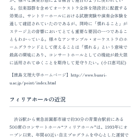
る。弦楽器群を含めてオーケストラ全体を階段状に配置する
効果は、サントリーホールにおける試聴実験や演奏会体験を
通して確認されていたのであるが、同時に「慣れること」が
ステージ上の音響においてとても重要な要因の一つであるこ
ともわかっている。様々なアンサンブル・オーケストラのホ
ームグラウンドとして使えることは「慣れる」という意味で
最高の環境にあり、コンサートホールとしての機能が最大限
に活用されてゆくことを期待して見守りたい。(小口恵司記)
【徳島文理大学ホームページ】http://www.bunri-
u.ac.jp/point/index.html
フィリアホールの近況
渋谷駅から東急田園都市線で約30分の青葉台駅前にある
500席のコンサートホール“フィリアホール”は、1993年にオ
ープン以来、年間40近い自主プログラムを中心とした運営で