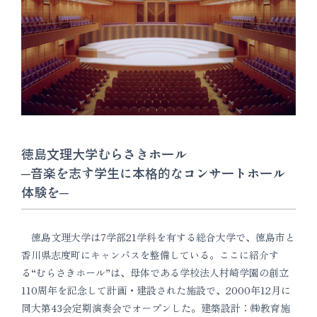
徳島文理大学むらさきホール
─音楽を志す学生に本格的なコンサートホール
体験を─
徳島文理大学は7学部21学科を有する総合大学で、徳島市と
香川県志度町にキャンパスを整備している。ここに紹介す
る“むらさきホール”は、母体である学校法人村崎学園の創立
110周年を記念して計画・建設された施設で、2000年12月に
同大第43会定期演奏会でオープンした。建築設計：㈱教育施