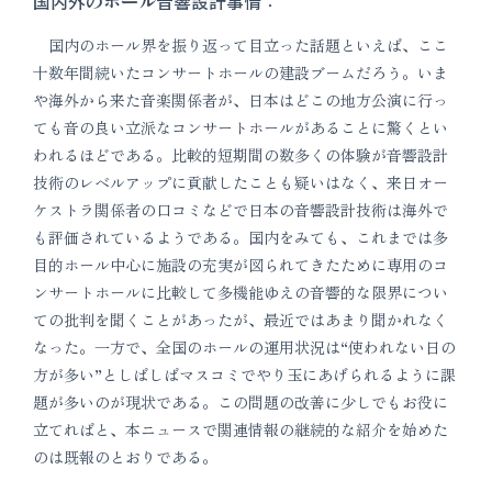
国内外のホール音響設計事情：
国内のホール界を振り返って目立った話題といえば、ここ
十数年間続いたコンサートホールの建設ブームだろう。いま
や海外から来た音楽関係者が、日本はどこの地方公演に行っ
ても音の良い立派なコンサートホールがあることに驚くとい
われるほどである。比較的短期間の数多くの体験が音響設計
技術のレベルアップに貢献したことも疑いはなく、来日オー
ケストラ関係者の口コミなどで日本の音響設計技術は海外で
も評価されているようである。国内をみても、これまでは多
目的ホール中心に施設の充実が図られてきたために専用のコ
ンサートホールに比較して多機能ゆえの音響的な限界につい
ての批判を聞くことがあったが、最近ではあまり聞かれなく
なった。一方で、全国のホールの運用状況は“使われない日の
方が多い”としばしばマスコミでやり玉にあげられるように課
題が多いのが現状である。この問題の改善に少しでもお役に
立てればと、本ニュースで関連情報の継続的な紹介を始めた
のは既報のとおりである。