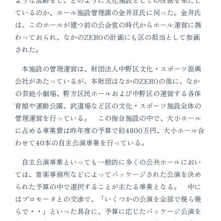
ような活動をし、どのように文化施設としての役割を果たし
ているのか、ホール施設管理課の金井亘氏に伺った。金井氏
は、このホールが建つ前の公会堂の時代からホール運営に携
わっておられ、なかのZEROの計画にも区の担当として参画
された。
本施設の管理運営は、財団法人中野区文化・スポーツ振興
公社があたっているが、本財団はなかのZEROの他に、なか
の芸能小劇場、野方区民ホールおよび中野区の運営する各体
育館や運動公園、武道場など区の文化・スポーツ施設全体の
管理運営を行っている。 この複合施設の中で、大小ホール
に占める事業費は昨年度の予算で約4800万円、大小ホール合
わせて40本の自主公演事業を行っている。
自主公演事業といっても一般的に多くの公共ホールにおい
ては、音楽事務所などによってパッケージされた公演を決め
られた予算の中で選択することが主たる事業となる。 中に
はプロモータとの交渉で、「いくつかの公演を全部で幾ら幾
らで・・」といった具合に、予算に応じたパッケージ公演を