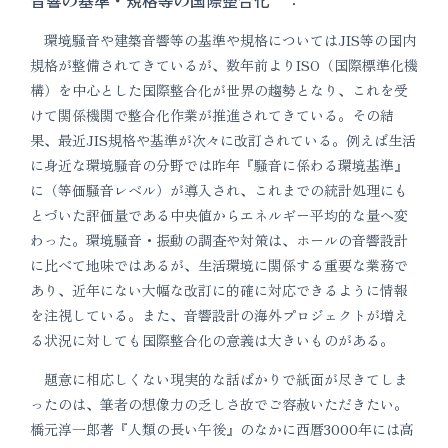
音響の基準・規格等の国際整合化 ：
環境騒音や建築音響等の基準や規格についてはJIS等の国内
規格が整備されてきているが、数年前よりISO（国際標準化機
構）を中心とした国際整合化が世界の趨勢となり、これを受
けて関係機関で整合化作業が推進されてきている。その結
果、最近JIS規格や基準が次々に改訂されている。例えば生活
に身近な環境騒音の分野では昨年『騒音に係わる環境基準』
に（等価騒音レベル）が導入され、これまでの統計処理にも
とづいた評価量である中央値からエネルギー平均的な量へ変
わった。環境騒音・振動の調査や対策は、ホールの音響設計
に比べて地味ではあるが、生活環境に関係する重要な業務で
あり、近年にない大幅な改訂に的確に対応できるように情報
を注視している。また、音響設計の海外プロジェクトが増え
る状況に対しても国際整合化の意義は大きいものがある。
題意に相応しくない現実的な話ばかりで紙面が尽きてしま
ったのは、筆者の想像力の乏しさ故でご容赦いただきたい。
橋元淳一郎著『人類の長い午後』のなかに西暦3000年には高