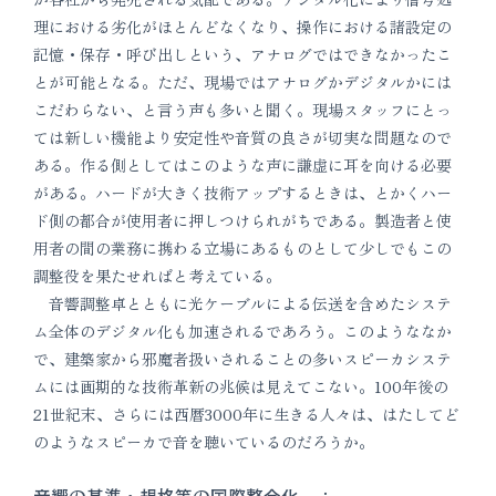
理における劣化がほとんどなくなり、操作における諸設定の
記憶・保存・呼び出しという、アナログではできなかったこ
とが可能となる。ただ、現場ではアナログかデジタルかには
こだわらない、と言う声も多いと聞く。現場スタッフにとっ
ては新しい機能より安定性や音質の良さが切実な問題なので
ある。作る側としてはこのような声に謙虚に耳を向ける必要
がある。ハードが大きく技術アップするときは、とかくハー
ド側の都合が使用者に押しつけられがちである。製造者と使
用者の間の業務に携わる立場にあるものとして少しでもこの
調整役を果たせればと考えている。
音響調整卓とともに光ケーブルによる伝送を含めたシステ
ム全体のデジタル化も加速されるであろう。このようななか
で、建築家から邪魔者扱いされることの多いスピーカシステ
ムには画期的な技術革新の兆候は見えてこない。100年後の
21世紀末、さらには西暦3000年に生きる人々は、はたしてど
のようなスピーカで音を聴いているのだろうか。