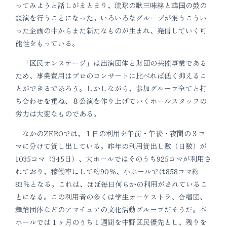
ってみようと話しがまとまり、琉球の歌三味線と韓国の鼓の
競演を行うことになった。いろいろなグループが集うこうい
った企画の中からまた新たなものが生まれ、発信していく可
能性をもっている。
「区民オンステージ」は出演団体と財団の共催事業である
ため、事業費用はプロのコンサートに比べれば低く抑えるこ
とができるであろう。しかしながら、参加グループ全てと打
ち合わせを重ね、８公演を作り上げていくホールスタッフの
労力は大変なものである。
なかのZEROでは、１日の利用を午前・午後・夜間の３コ
マに分けて貸し出している。昨年の利用貸出し数（日数）が
1035コマ（345日）、大ホールではそのうち925コマが利用さ
れており、稼働率にして約90％、小ホールでは858コマ約
83％となる。これは、ほぼ毎日何らかの利用がされているこ
とになる。この利用者の多くは学生オーケストラ、合唱団、
舞踊団体などのアマチュアの文化活動グループだそうだ。本
ホールでは１ヶ月のうち１週間を中野区民優先とし、残りを