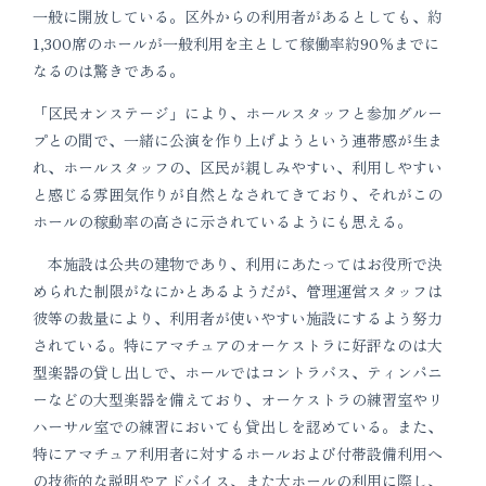
一般に開放している。区外からの利用者があるとしても、約
1,300席のホールが一般利用を主として稼働率約90％までに
なるのは驚きである。
「区民オンステージ」により、ホールスタッフと参加グルー
プとの間で、一緒に公演を作り上げようという連帯感が生ま
れ、ホールスタッフの、区民が親しみやすい、利用しやすい
と感じる雰囲気作りが自然となされてきており、それがこの
ホールの稼動率の高さに示されているようにも思える。
本施設は公共の建物であり、利用にあたってはお役所で決
められた制限がなにかとあるようだが、管理運営スタッフは
彼等の裁量により、利用者が使いやすい施設にするよう努力
されている。特にアマチュアのオーケストラに好評なのは大
型楽器の貸し出しで、ホールではコントラバス、ティンパニ
ーなどの大型楽器を備えており、オーケストラの練習室やリ
ハーサル室での練習においても貸出しを認めている。また、
特にアマチュア利用者に対するホールおよび付帯設備利用へ
の技術的な説明やアドバイス、また大ホールの利用に際し、