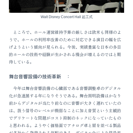
Walt Disney Concert Hall 起工式
ところで、ホール運営維持予算の厳しさは欧米も同様のよ
うで、ホールの利用率改善のために対応できる演目の幅を広
げようという傾向が見られる。今後、実績豊富な日本の多目
的ホールの技術や経験が生かされる機会が増えるのではと期
待している。
舞台音響設備の技術革新 ：
今年は舞台音響設備の心臓部である音響調整卓のデジタル
化が急進展する年になりそうである。舞台照明設備はかなり
前からデジタルが当たり前なのに音響が大きく遅れていたの
は、扱う信号のレベルが微弱なことに加え音質という主観的
でデリケートな問題がコスト抑制のネックになっていたもの
と思われる。ようやく価格面でアナログ卓と肩を並べる製品
が各社から発売される気配である。デジタル化により信号処