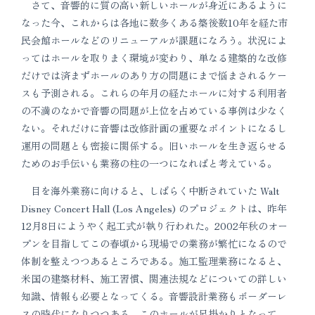
さて、音響的に質の高い新しいホールが身近にあるように
なった今、これからは各地に数多くある築後数10年を経た市
民会館ホールなどのリニューアルが課題になろう。状況によ
ってはホールを取りまく環境が変わり、単なる建築的な改修
だけでは済まずホールのあり方の問題にまで悩まされるケー
スも予測される。これらの年月の経たホールに対する利用者
の不満のなかで音響の問題が上位を占めている事例は少なく
ない。それだけに音響は改修計画の重要なポイントになるし
運用の問題とも密接に関係する。旧いホールを生き返らせる
ためのお手伝いも業務の柱の一つになればと考えている。
目を海外業務に向けると、しばらく中断されていた Walt
Disney Concert Hall (Los Angeles) のプロジェクトは、昨年
12月8日にようやく起工式が執り行われた。2002年秋のオー
プンを目指してこの春頃から現場での業務が繁忙になるので
体制を整えつつあるところである。施工監理業務になると、
米国の建築材料、施工習慣、関連法規などについての詳しい
知識、情報も必要となってくる。音響設計業務もボーダーレ
スの時代になりつつある。このホールが足掛かりとなって、