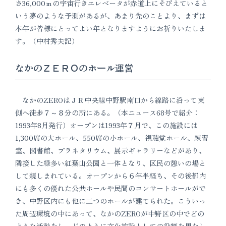
さ36,000ｍの宇宙行きエレベータが赤道上にそびえていると
いう夢のような予測があるが、あまり先のことより、まずは
本年が皆様にとってよい年となりますようにお祈りいたしま
す。（中村秀夫記）
なかのＺＥＲＯのホール運営
なかのZEROはＪＲ中央線中野駅南口から線路に沿って東
側へ徒歩７～８分の所にある。（本ニュース68号で紹介：
1993年8月発行）オープンは1993年７月で、この施設には
1,300席の大ホール、550席の小ホール、視聴覚ホール、練習
室、図書館、プラネタリウム、展示ギャラリーなどがあり、
隣接した緑多い紅葉山公園と一体となり、区民の憩いの場と
して親しまれている。オープンから６年半経ち、その後都内
にも多くの優れた公共ホールや民間のコンサートホールがで
き、中野区内にも他に二つのホールが建てられた。こういっ
た周辺環境の中にあって、なかのZEROが中野区の中でどの