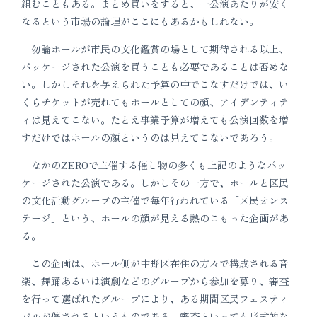
組むこともある。まとめ買いをすると、一公演あたりが安く
なるという市場の論理がここにもあるかもしれない。
勿論ホールが市民の文化鑑賞の場として期待される以上、
パッケージされた公演を買うことも必要であることは否めな
い。しかしそれを与えられた予算の中でこなすだけでは、い
くらチケットが売れてもホールとしての顔、アイデンティテ
ィは見えてこない。たとえ事業予算が増えても公演回数を増
すだけではホールの顔というのは見えてこないであろう。
なかのZEROで主催する催し物の多くも上記のようなパッ
ケージされた公演である。しかしその一方で、ホールと区民
の文化活動グループの主催で毎年行われている「区民オンス
テージ」という、ホールの顔が見える熱のこもった企画があ
る。
この企画は、ホール側が中野区在住の方々で構成される音
楽、舞踊あるいは演劇などのグループから参加を募り、審査
を行って選ばれたグループにより、ある期間区民フェスティ
バルが催されるというものである。審査といっても形式的な