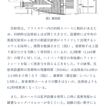
図1. 断面図
反射板は、フライタワー内の収納スペースに制約があるた
め、収納時は改修前とほぼ同じ大きさで、設置時には中央の
側面反射板から前方の側面反射板がスライドして出現するシ
ステムを採用し、隙間を軽減させた（図1）。客席椅子は上張
り部分だけを交換して再利用しているが、2,3階席（1,145席
分）の椅子に対しては、ハイバック部分の布地裏にラミネー
トシートを貼って吸音力を抑える工夫をした。その結果、反
射板設置時の空席時の残響時間（500Hz）は改修前の1.6秒か
ら1.9秒まで長くなり（図2）、満席時（推定値）についても
1.5秒と、音楽専用ホールまでの響きはないが、改修前よりも
0.2秒程度長くなっている。
また、旧ホールでは拡声設備を使用した時に客席後壁から
顕著なロングパスエコーが生じていた。経験の浅い歌手にと