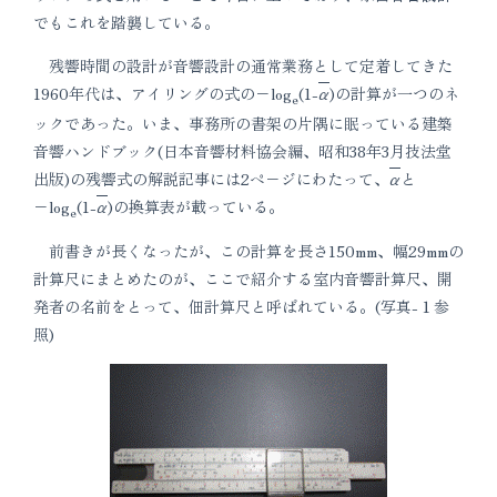
でもこれを踏襲している。
残響時間の設計が音響設計の通常業務として定着してきた
1960年代は、アイリングの式の−log
(1-
α
)の計算が一つのネ
e
ックであった。いま、事務所の書架の片隅に眠っている建築
音響ハンドブック(日本音響材料協会編、昭和38年3月技法堂
出版)の残響式の解説記事には2ペ−ジにわたって、
α
と
−log
(1-
α
)の換算表が載っている。
e
前書きが長くなったが、この計算を長さ150mm、幅29mmの
計算尺にまとめたのが、ここで紹介する室内音響計算尺、開
発者の名前をとって、佃計算尺と呼ばれている。(写真-１参
照)