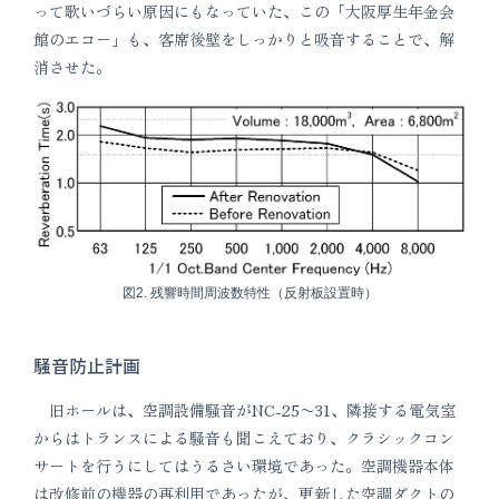
って歌いづらい原因にもなっていた、この「大阪厚生年金会
館のエコー」も、客席後壁をしっかりと吸音することで、解
消させた。
図2. 残響時間周波数特性（反射板設置時）
騒音防止計画
旧ホールは、空調設備騒音がNC-25〜31、隣接する電気室
からはトランスによる騒音も聞こえており、クラシックコン
サートを行うにしてはうるさい環境であった。空調機器本体
は改修前の機器の再利用であったが、更新した空調ダクトの