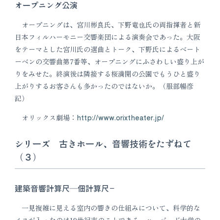
オープニング公演
オープニングは、宮川彬良氏、下野竜也氏の両指揮者と新
日本フィルハーモニー交響楽団による演奏会であった。大阪
をテーマとした宮川氏の選曲とトーク、下野氏によるベート
ーベンの交響曲第7番等、オープニングにふさわしい盛り上が
りをみせた。終演後は隣接する桜満開の公園でもうひと盛り
上がりするお客さんも多かったのではないか。（服部暢彦
記）
オリックス劇場：
http://www.orixtheater.jp/
シリーズ 古きホール、音響技術をたずねて
（３）
建築音響計算尺―佃計算尺−
一見複雑に見える室内の響きの仕組みについて、科学的な
メスが入ったのは19世紀末のことである。ハ−バード大学の