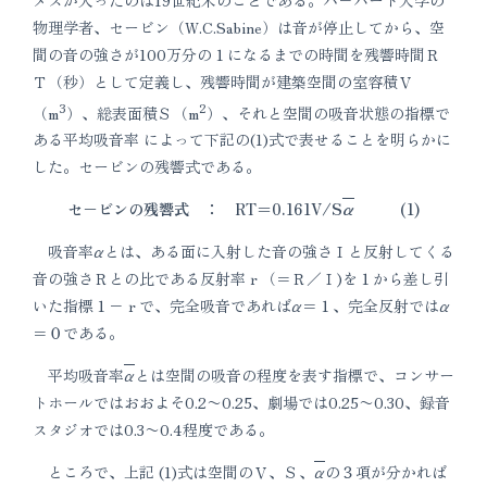
物理学者、セービン（W.C.Sabine）は音が停止してから、空
間の音の強さが100万分の１になるまでの時間を残響時間Ｒ
Ｔ（秒）として定義し、残響時間が建築空間の室容積Ｖ
3
2
（m
）、総表面積Ｓ（m
）、それと空間の吸音状態の指標で
ある平均吸音率 によって下記の(1)式で表せることを明らかに
した。セービンの残響式である。
セ−ビンの残響式 ： RT＝0.161V/S
α
(1)
吸音率αとは、ある面に入射した音の強さＩと反射してくる
音の強さＲとの比である反射率ｒ（＝Ｒ／Ｉ)を１から差し引
いた指標１−ｒで、完全吸音であればα＝１、完全反射ではα
＝０である。
平均吸音率
α
とは空間の吸音の程度を表す指標で、コンサー
トホールではおおよそ0.2〜0.25、劇場では0.25〜0.30、録音
スタジオでは0.3〜0.4程度である。
ところで、上記 (1)式は空間のＶ、Ｓ、
α
の３項が分かれば