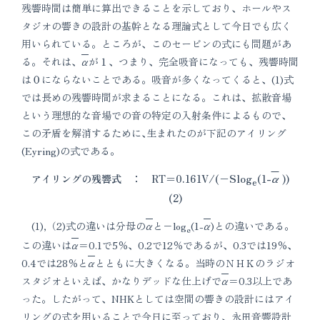
残響時間は簡単に算出できることを示しており、ホールやス
タジオの響きの設計の基幹となる理論式として今日でも広く
用いられている。ところが、このセービンの式にも問題があ
る。それは、
α
が１、つまり、完全吸音になっても、残響時間
は０にならないことである。吸音が多くなってくると、(1)式
では長めの残響時間が求まることになる。これは、拡散音場
という理想的な音場での音の特定の入射条件によるもので、
この矛盾を解消するために､生まれたのが下記のアイリング
(Eyring)の式である。
アイリングの残響式 ： RT＝0.161V/(−Slog
(1-
α
))
e
(2)
(1),（2)式の違いは分母の
α
と−log
(1-
α
)との違いである。
e
この違いは
α
＝0.1で5％、0.2で12％であるが、0.3では19％、
0.4では28％と
α
とともに大きくなる。当時のＮＨＫのラジオ
スタジオといえば、かなりデッドな仕上げで
α
＝0.3以上であ
った。したがって、NHKとしては空間の響きの設計にはアイ
リングの式を用いることで今日に至っており、永田音響設計