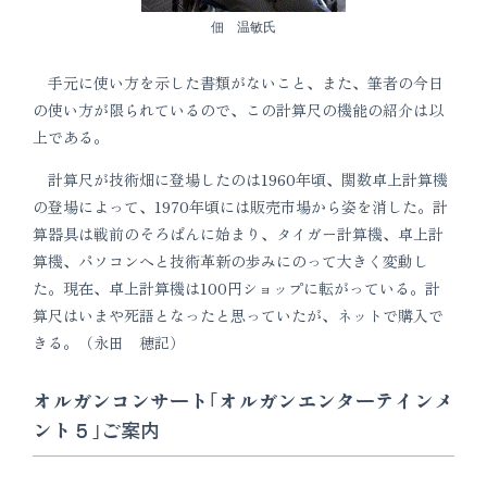
佃 温敏氏
手元に使い方を示した書類がないこと、また、筆者の今日
の使い方が限られているので、この計算尺の機能の紹介は以
上である。
計算尺が技術畑に登場したのは1960年頃、関数卓上計算機
の登場によって、1970年頃には販売市場から姿を消した。計
算器具は戦前のそろばんに始まり、タイガー計算機、卓上計
算機、パソコンへと技術革新の歩みにのって大きく変動し
た。現在、卓上計算機は100円ショップに転がっている。計
算尺はいまや死語となったと思っていたが、ネットで購入で
きる。（永田 穂記）
オルガンコンサート｢オルガンエンターテインメ
ント５｣ご案内