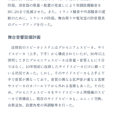
防振、消音器の数量・配置の見直しにより空調設備騒音を
NC-20まで低減させた。また、トランス騒音や外部騒音の遮
断のために、トランスの防振、舞台周りや電気室の防音建具
のグレードアップを行った。
舞台音響設備計画
改修前のスピーカシステムはプロセニアムスピーカ、サイ
ドスピーカ（上手、下手）から構成されていたが、30年以上
使用してきたプロセニアムスピーカは音量・音質ともに十分
ではなく、10年程前に改修したサイドスピーカだけに頼って
いる状況であった。しかし、そのサイドスピーカも上手と下
手で音質が異なっており、音質の異なる拡声音が重なる客席
やスピーカのカバーエリアから外れる客席もあった。そのた
め、プロセニアムスピーカをサイドスピーカと同機種のスピ
ーカで再構成し、既存のサイドスピーカも、ユニット交換、
台数追加、設置角度の再調整等を行った。