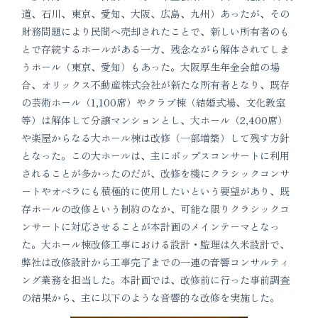
道、石川、東京、愛知、大阪、広島、九州）あったが、その
財務問題により民間へ売却されたことで、新しい所有者のも
とで存続するホールがある一方、残念ながら解体されてしま
うホール（東京、愛知）もあった。大阪厚生年金会館の場
合、オリックス不動産株式会社が新たな所有者となり、既存
の芸術ホール（1,100席）やクラブ棟（結婚式場、文化教室
等）は解体して分譲マンションとし、大ホール（2,400席）
や楽屋からなる大ホール棟は改修（一部増築）して残す方針
となった。この大ホールは、主にポップスコンサートに利用
されることが多かったのだが、改修を機にクラシックコンサ
ートやオペラにも積極的に使用したいという要望があり、既
存ホールの改修という制約のなか、可能な限りクラシックコ
ンサートに対応させることが本計画のメインテーマとなっ
た。大ホール棟改修工事における設計・監理は久米設計で、
弊社は改修設計から工事完了までの一連の音響コンサルティ
ング業務を担当した。本計画では、改修前に行った事前調査
の結果から、主に以下のような音響的な改修を実施した。