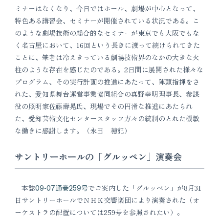
ミナーはなくなり、今日ではホール、劇場が中心となって、
特色ある講習会、セミナーが開催されている状況である。こ
のような劇場技術の総合的なセミナーが東京でも大阪でもな
く名古屋において、16回という長きに渡って続けられてきた
ことに、筆者は冷えきっている劇場技術界のなかの大きな火
柱のような存在を感じたのである。2日間に展開された様々な
プログラム、その実行計画の推進にあたって、陣頭指揮をさ
れた、愛知県舞台運営事業協同組合の真野幸明理事長、参謀
役の照明家佐藤壽晃氏、現場でその円滑な推進にあたられ
た、愛知芸術文化センタースタッフ方々の統制のとれた機敏
な働きに感謝します。（永田 穂記）
サントリーホールの「グルッペン」演奏会
本誌
09-07通巻259号
でご案内した「グルッペン」が8月31
日サントリーホールでＮＨＫ交響楽団により演奏された（オ
ーケストラの配置については259号を参照されたい）。