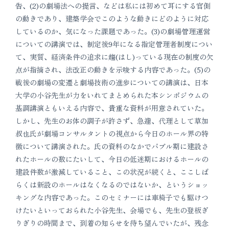
告、(2)の劇場法への提言、などは私には初めて耳にする官側
の動きであり、建築学会でこのような動きにどのように対応
しているのか、気になった課題であった。(3)の劇場管理運営
についての講演では、制定後9年になる指定管理者制度につい
て、実質、経済条件の追求に趨(はし)っている現在の制度の欠
点が指摘され、法改正の動きを示唆する内容であった。(5)の
戦後の劇場の変遷と劇場技術の進歩についての講演は、日本
大学の小谷先生が力をいれてまとめられた本シンポジウムの
基調講演ともいえる内容で、貴重な資料が用意されていた。
しかし、先生のお体の調子が許さず、急遽、代理として草加
叔也氏が劇場コンサルタントの視点から今日のホール界の特
徴について講演された。氏の資料のなかでバブル期に建設さ
れたホールの数にたいして、今日の低迷期におけるホールの
建設件数が激減していること、この状況が続くと、ここしば
らくは新設のホールはなくなるのではないか、というショッ
キングな内容であった。このセミナーには車椅子でも駆けつ
けたいといっておられた小谷先生、会場でも、先生の登板ぎ
りぎりの時間まで、到着の知らせを待ち望んでいたが、残念