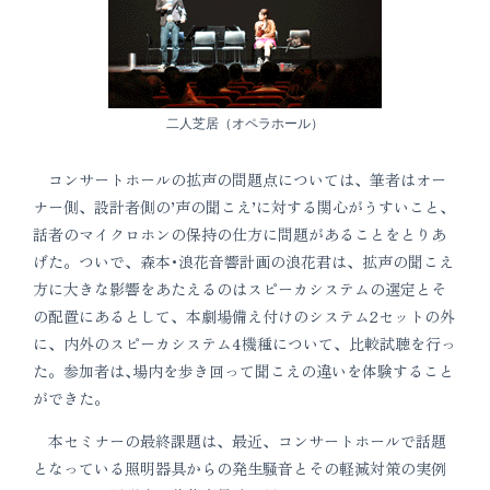
二人芝居（オペラホール）
コンサートホールの拡声の問題点については、筆者はオー
ナー側、設計者側の’声の聞こえ’に対する関心がうすいこと、
話者のマイクロホンの保持の仕方に問題があることをとりあ
げた。ついで、森本･浪花音響計画の浪花君は、拡声の聞こえ
方に大きな影響をあたえるのはスピーカシステムの選定とそ
の配置にあるとして、本劇場備え付けのシステム2セットの外
に、内外のスピーカシステム4機種について、比較試聴を行っ
た。参加者は､場内を歩き回って聞こえの違いを体験すること
ができた。
本セミナーの最終課題は、最近、コンサートホールで話題
となっている照明器具からの発生騒音とその軽減対策の実例