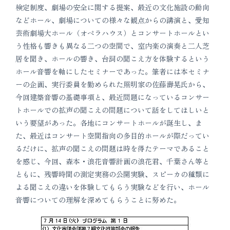
検定制度、劇場の安全に関する提案、最近の文化施設の動向
などホール、劇場についての様々な観点からの講演と、愛知
芸術劇場大ホール（オペラハウス）とコンサートホールとい
う性格も響きも異なる二つの空間で、室内楽の演奏と二人芝
居を聞き、ホールの響き、台詞の聞こえ方を体験するという
ホール音響を軸にしたセミナーであった。筆者には本セミナ
ーの企画、実行委員を勤められた照明家の佐藤壽晃氏から、
今回建築音響の基礎事項と、最近問題になっているコンサー
トホールでの拡声の聞こえの問題について話をしてほしいと
いう要望があった。各地にコンサートホールが誕生し、ま
た、最近はコンサート空間指向の多目的ホールが際だってい
るだけに、拡声の聞こえの問題は時を得たテーマであること
を感じ、今回、森本・浪花音響計画の浪花君、千葉さん等と
ともに、残響時間の測定実務の公開実験、スピーカの種類に
よる聞こえの違いを体験してもらう実験などを行い、ホール
音響についての理解を深めてもらうことに努めた。