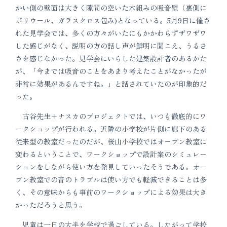
かい側の壁面は大きく隙間の空いた木組みの吸音壁（裏側に
ポリウール、ガラスクロス包み)となっている。5月9日に催さ
れた見学会では、多くの方々がいたにもかかわらずザワザワ
した感じがなく、説明の方の話し声が鮮明に聞こえ、うるさ
さを感じなかった。見学会にいらした建築設計者のあるかた
が、「今までは吸音のことをあまり考えたことがなかったが
非常に効果があるんですね。」と話されていたのが印象的だ
った。
古谷先生＋ナスカのプロジェクトでは、いつも徹底的にワ
ークショップが行われる。近隣の小学校が片側に廊下のある
従来型の教室だったのだが、桜山小学校ではオープン教室に
変わるということで、ワークショップで設計案のシミュレー
ションをしながら使い方を発見していったそうである。オー
プン教室での音のトラブルは使い方でも軽減できることは多
く、その意味からも事前のワークショップによる効果は大き
かっただろうと思う。
児童は一日の大半を学校で過ごしている。したがって学校