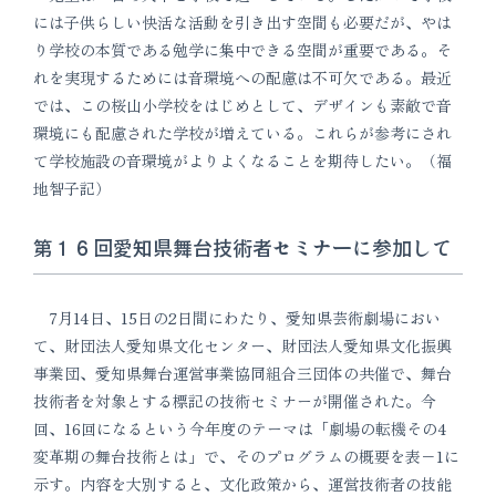
には子供らしい快活な活動を引き出す空間も必要だが、やは
り学校の本質である勉学に集中できる空間が重要である。そ
れを実現するためには音環境への配慮は不可欠である。最近
では、この桜山小学校をはじめとして、デザインも素敵で音
環境にも配慮された学校が増えている。これらが参考にされ
て学校施設の音環境がよりよくなることを期待したい。（福
地智子記）
第１６回愛知県舞台技術者セミナーに参加して
7月14日、15日の2日間にわたり、愛知県芸術劇場におい
て、財団法人愛知県文化センター、財団法人愛知県文化振興
事業団、愛知県舞台運営事業協同組合三団体の共催で、舞台
技術者を対象とする標記の技術セミナーが開催された。今
回、16回になるという今年度のテーマは「劇場の転機その4
変革期の舞台技術とは」で、そのプログラムの概要を表−1に
示す。内容を大別すると、文化政策から、運営技術者の技能