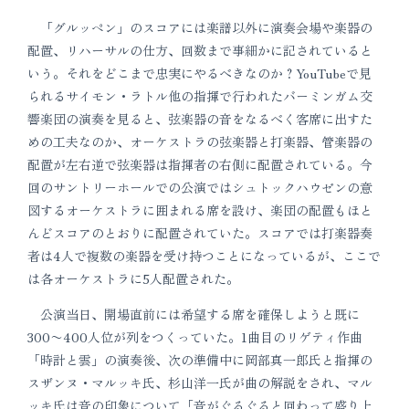
「グルッペン」のスコアには楽譜以外に演奏会場や楽器の
配置、リハーサルの仕方、回数まで事細かに記されていると
いう。それをどこまで忠実にやるべきなのか？YouTubeで見
られるサイモン・ラトル他の指揮で行われたバーミンガム交
響楽団の演奏を見ると、弦楽器の音をなるべく客席に出すた
めの工夫なのか、オーケストラの弦楽器と打楽器、管楽器の
配置が左右逆で弦楽器は指揮者の右側に配置されている。今
回のサントリーホールでの公演ではシュトックハウゼンの意
図するオーケストラに囲まれる席を設け、楽団の配置もほと
んどスコアのとおりに配置されていた。スコアでは打楽器奏
者は4人で複数の楽器を受け持つことになっているが、ここで
は各オーケストラに5人配置された。
公演当日、開場直前には希望する席を確保しようと既に
300〜400人位が列をつくっていた。1曲目のリゲティ作曲
「時計と雲」の演奏後、次の準備中に岡部真一郎氏と指揮の
スザンヌ・マルッキ氏、杉山洋一氏が曲の解説をされ、マル
ッキ氏は音の印象について「音がぐるぐると回わって盛り上