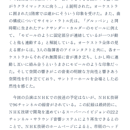
がりクライマックスに向う…」と説明された。オーケストラ
に囲まれた1階席では確かにそういう印象を受けた。また、曲
の構成についてサイモン・ラトル氏は、「グルッペン」と同
時期に生まれたアレクサンダー・カルダーのモビールに例え
て、「モビールのように固定部分が連結しているが一つが動
くと他も連動する」と解説している。オーケストラ全体の見
える席からは、3人の指揮者のアイコンタクトと共に、各オー
ケストラからそれぞれ無関係に音が湧き立ち、しかし時に連
動し互いに絡み合うというまさにモビールのような印象だっ
た。そして空間の響きがこの音楽の明瞭な方向性と響きあう
空間性を引き立てており、サントリーホールを会場とした必
然性を感じた。
今回の公演はＮＨＫでの放送の予定はないが、ＮＨＫ技研
で96チャンネルの録音がされている。この記録は最終的に、
ＮＨＫ技研で開発を進めているスーパーハイビジョンの22.2
チャンネル・サラウンド音響システムにより再生できるとの
ことで、ＮＨＫ技研のホームページによると、市販のヘッド