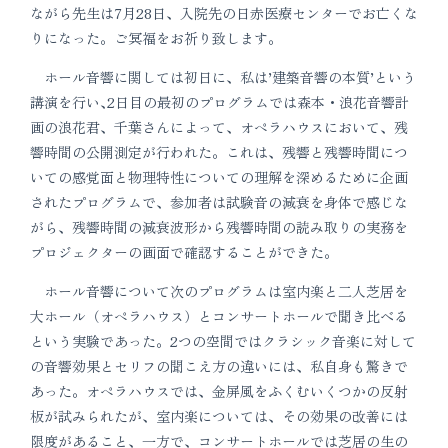
ながら先生は7月28日、入院先の日赤医療センターでお亡くな
りになった。ご冥福をお祈り致します。
ホール音響に関しては初日に、私は’建築音響の本質’という
講演を行い､2日目の最初のプログラムでは森本・浪花音響計
画の浪花君、千葉さんによって、オペラハウスにおいて、残
響時間の公開測定が行われた。これは、残響と残響時間につ
いての感覚面と物理特性についての理解を深めるために企画
されたプログラムで、参加者は試験音の減衰を身体で感じな
がら、残響時間の減衰波形から残響時間の読み取りの実務を
プロジェクターの画面で確認することができた。
ホール音響について次のプログラムは室内楽と二人芝居を
大ホール（オペラハウス）とコンサートホールで聞き比べる
という実験であった。2つの空間ではクラシック音楽に対して
の音響効果とセリフの聞こえ方の違いには、私自身も驚きで
あった。オペラハウスでは、金屏風をふくむいくつかの反射
板が試みられたが、室内楽については、その効果の改善には
限度があること、一方で、コンサートホールでは芝居の生の