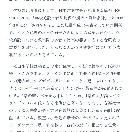
学校の音環境に関して、日本建築学会から環境基準AIJES-
S001-2008「学校施設の音環境保全規準・設計指針」が2008
年3月に発刊されている。この規準作成の主査をしていた関係
で、ナスカ代表の八木佐知子さんにもこの本をご紹介し、学
校施設における教室間の遮音や諸室の響きに関する音環境の
重要性をお話しした。そんなことから音響設計についての依
頼があったのだと考えている。
桜山小学校は榛名山の南に位置し、裾野の緩やかな傾斜が
続くところである。グラウンドに面して長さ約150mの2階建
ての建物が、ジグザグに折れ曲がるように建てられており、2
階には1〜6年生の全教室が、1階には特別教室等が配置されて
いる。2階の床レベルを水平にしたため、1階の天井高はグラ
ウンドレベルが低くなる南側ほど高くなっており、音楽教室
のように天井高が高い方が音響的にも望ましい室が南側に配
置されている。教室は、最近の新設の小学校でよく見られる
オープンプラン型、すなわち一昔前の廊下に相当する位置に