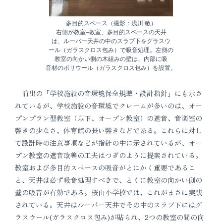
多目的スペース（撮影：浅川 敏）
右側が教室–教室、多目的スペースの天井
は、ルーバー天井の中のスラブ下をグラスウ
ール（ガラスクロス包み）で吸音処理。左側の
教室の向かい側の木組みの壁は、内部に吸
音材のポリウール（ガラスクロス包み）を設置。
前出の「学校施設の音環境保全規準・設計指針」にも示さ
れているが、学校施設の音環境でクレームが多いのは、オー
プンプラン型教室（以下、オープン教室）の遮音、音楽室の
響きの少なさ、体育館の長い響きなどである。これらに対し
て設計時の注意事項などが指針の中に示されているが、オー
プン教室の遮音改善の工夫はつぎのように提案されている。
教室および多目的スペースの吸音がとにかく重要であるこ
と、天井は必ず吸音処理すべきで、とくに教室の向かい側の
壁の吸音が有効である。桜山小学校では、これがまさに実践
されている。天井はルーバー天井でその中のスラブ下にはグ
ラスウール(ガラスクロス包み)が貼られ、2つの教室の間の向