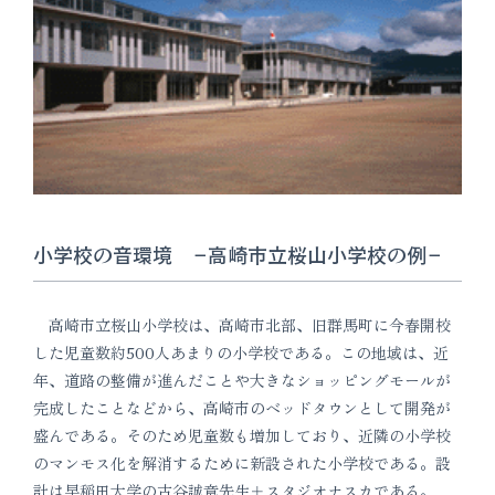
小学校の音環境 −高崎市立桜山小学校の例−
高崎市立桜山小学校は、高崎市北部、旧群馬町に今春開校
した児童数約500人あまりの小学校である。この地域は、近
年、道路の整備が進んだことや大きなショッピングモールが
完成したことなどから、高崎市のベッドタウンとして開発が
盛んである。そのため児童数も増加しており、近隣の小学校
のマンモス化を解消するために新設された小学校である。設
計は早稲田大学の古谷誠章先生＋スタジオナスカである。