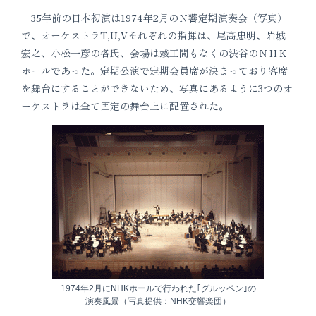
35年前の日本初演は1974年2月のＮ響定期演奏会（写真）
で、オーケストラT,U,Vそれぞれの指揮は、尾高忠明、岩城
宏之、小松一彦の各氏、会場は竣工間もなくの渋谷のＮＨＫ
ホールであった。定期公演で定期会員席が決まっており客席
を舞台にすることができないため、写真にあるように3つのオ
ーケストラは全て固定の舞台上に配置された。
1974年2月にNHKホールで行われた｢グルッペン｣の
演奏風景（写真提供：NHK交響楽団）