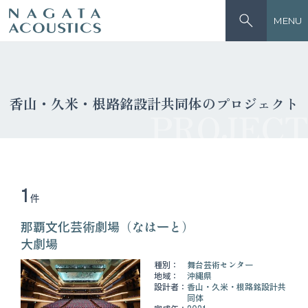
MENU
香山・久米・根路銘設計共同体のプロジェクト
PROJECT
1
件
那覇文化芸術劇場（なはーと）
大劇場
種別：
舞台芸術センター
地域：
沖縄県
設計者：
香山・久米・根路銘設計共
同体