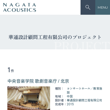
MENU
華通設計顧問工程有限公司のプロジェクト
PROJECT
1
件
中央音楽学院 歌劇音楽庁 / 北京
種別：
コンサートホール
教育施
設
地域：
中国
設計者：
華通設計顧問工程有限公司
完成年：
2015