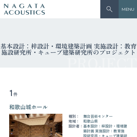
MENU
基本設計：梓設計・環境建築計画 実施設計：教育
施設研究所・キューブ建築研究所のプロジェクト
PROJECT
1
件
和歌山城ホール
種別：
舞台芸術センター
地域：
和歌山県
設計者：
基本設計：梓設計・環境建
築計画 実施設計：教育施
設研究所・キューブ建築研