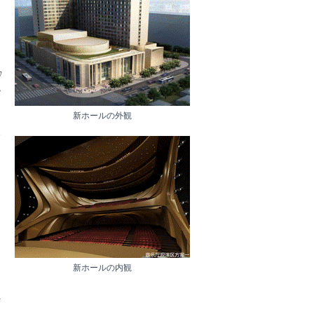
。
ﾌ
ピ
新ホールの外観
年
新ホールの内観
に
同