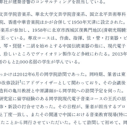
弊社が建築音響のコンサルティングを担当している。
文芸学院音楽系、華北大学文芸学院音楽系、国立北平芸術専科
院、香港中華音楽院ほかが合併して1950年天津に設立された
音楽系が参加し、1958年に北京市西城区復興門地区(清朝光賜驍
に至っている。専攻コースは、作曲、指揮、弦・管・打楽器・
、琴・琵琶・二胡を始めとする中国伝統楽器の他に、現代電子
、珍しいところでヴァイオリン製作など多岐にわたる。2013
者のもと2,000名弱の学生が学んでいる。
っかけは2012年6月の同学院訪問であった。同時期、筆者は東
1
の改修設計
にアドヴァイザーとして関わっており、その会議後
造科の亀川教授と中原講師から同学院への訪問予定を伺った。
研究室に留学経験のある同学院現代電子音楽コースの王氏の招
修・新設の打合せであった。その日程が、筆者が担当するプロ
と丁度一致し、またその関連で中国における音楽教育現場(特
ったことから同行させていただいた。そして訪問して初めて、