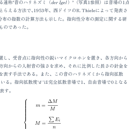
る通称‘音のハリネズミ（
der Igel
）’（写真1参照）は音場の1
える方法で､1953年、西ドイツのR. Thieleによって発表さ
分布の指数の計算方法も示した。指向性分布の測定に関する研
ものであった。
置し、受音点に指向性の鋭いマイクロホンを置き、各方向から
方向からの入射音の強さを求め、それに比例した長さの針金を
を表す手法である。また、この音のハリネズミから指向拡散
ている。指向拡散度
は完全拡散音場で1、自由音場で0となる
‘
d
’
を表す。