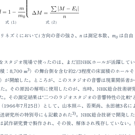
式（1）
式（2）
リネズミにおいて
方向の音の強さ、
は測定本数、
は自由
i
n
m
0
をスタジオ現場で使ったのは、まだ旧NHKホールが活躍してい
3
8,700 m
）の舞台側を含む約2/3程度の床面積のホールそ
）が開館した。ところが、このスタジオの音響は現業関係者から
った。その原因の解明に使用したのが、当時、NHK総合技術研
た。その測定結果は‘二つのラジオスタジオの音響特性の比較’
（1966年7月25日）として、山本照ニ、若栗尚、永田穂3名
3)
で西独放送研究所の特別号にも記載された
。NHK総合技研で開発し
は試作研究費で製作され、その後、解体され残存していない。