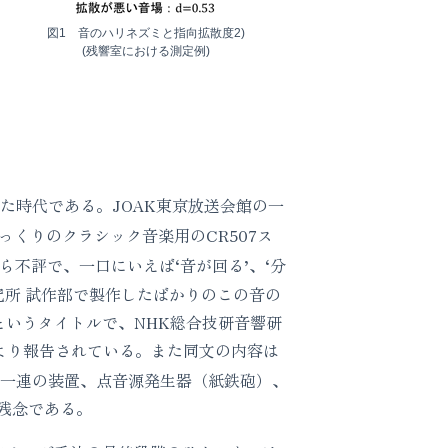
図1 音のハリネズミと指向拡散度2)
(残響室における測定例)
た時代である。JOAK東京放送会館の一
っくりのクラシック音楽用のCR507ス
不評で、一口にいえば‘音が回る’、‘分
究所 試作部で製作したばかりのこの音の
というタイトルで、NHK総合技研音響研
により報告されている。また同文の内容は
た一連の装置、点音源発生器（紙鉄砲）、
残念である。