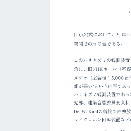
(1), (2)式において、
はハ
E
i
空間での
の値である。
m
このハリネズミの観測装置
角に、旧NHKホール（室容積：
3
タジオ（室容積：5,000 m
離が悪い’という内容であ
ハリネズミ観測装置であっ
究部、建築音響委員会資料
Dr. W. Kuhlの斡旋
マイクロホン回転装置など