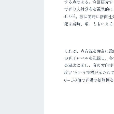
する点である。今回紹介す
で音の入射分布を視覚的にとら
1)
れた
。彼は同時に指向性
究は当時、唯一ともいえる
それは、点音源を舞台に設
の音圧レベルを記録し、各
金属球に刺し、音の方向性
度
という指標が示され
‘
d
’
0～1の値で音場の拡散性