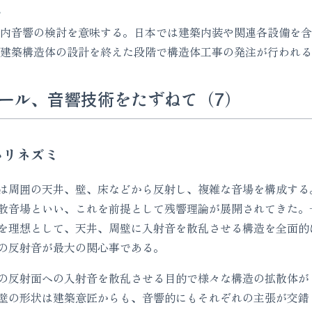
︎
内音響の検討を意味する。日本では建築内装や関連各設備を含
は建築構造体の設計を終えた段階で構造体工事の発注が行われ
ール、音響技術をたずねて（7）
ハリネズミ
は周囲の天井、壁、床などから反射し、複雑な音場を構成する
散音場といい、これを前提として残響理論が展開されてきた。
を理想として、天井、周壁に入射音を散乱させる構造を全面的
の反射音が最大の関心事である。
の反射面への入射音を散乱させる目的で様々な構造の拡散体が
壁の形状は建築意匠からも、音響的にもそれぞれの主張が交錯