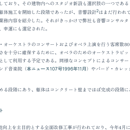
しており、その建物内へのスタジオ新設も選択肢の一つである
2
躯体施工を開始した段階であったが、音響設計
はまだ行われ
業務内容を紹介した。それがきっかけで弊社も音響コンサルタ
、幸運にも選定された。
オーケストラのコンサートおよびオペラ上演を行う客席数800
さを十分に確保するために、オペラのためのオーケストラピッ
として利用する予定である。同様なコンセプトによるコンサー
ンド音楽院（
本ニュース107号1996年11月
）やバード・カレッ
める段階にあり、躯体はコンクリート壁までほぼ完成の段階にあ
ト
能向上を主目的とする全面改修工事が行われており、今年4月