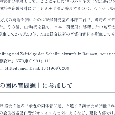
視覚化の手段として、ここに示した‘音のハリネズミ’は当時の
解析や音響設計にディジタル手法が普及するのは、もう少し後
ル方式の発端を開いたのは記録研究室の林謙二君で、当時のビデ
た。その後、LP時代を経て、ソニー研究所に移籍した中島平
が誕生してから約30年、NHK総合技研の音響研究部が誕生して
eilung und Zeitfolge der Schallrückwürfe in Raumen, Acustica
計」5章3節 (1991), 111
n. Mitteilungen Band, 13 (1969), 208
の固体音問題」に参加して
響材料協会主催の「最近の固体音問題」と題する講習会が開催さ
の設備機器動作音がオフィス内で聞こえるなど、建物内部では