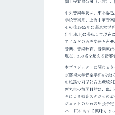
問工程有限公司（北京）、
中央音楽学院は、東北魯迅
学校音楽系、上海中華音楽
その後1952年に燕京大学
出生地址)に移転して現在
アノなどの西洋楽器と声楽
音楽、音楽教育、音楽療法
現在、350名を超える指導
本プロジェクトに関わるき
京藝術大学音楽学部4号館
の雑談で同学部音楽環境創
両先生の訪問目的は、亀川
きによる録音スタジオの改
ジェクトのための出張予定
ハード)に対する興味もあ